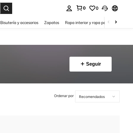
0
0
a. Press Enter to select.
Bisutería y accesorios
Zapatos
Ropa interior y ropa para dormir
Ho
Seguir
Ordenar por