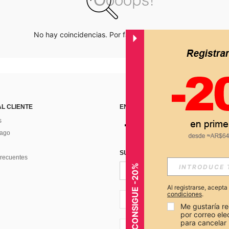
No hay coincidencias. Por favor inténtalo de nuevo.
AL CLIENTE
ENCUÉNTRANOS EN
s
Pago
SUSCRÍBETE PARA RECIBIR OFERTA
recuentes
CONSIGUE -20%
Al registrarse, acept
condiciones
.
AR + 54
Me gustaría re
por correo el
para cancelar 
AR + 54