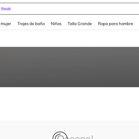
and down arrow keys to navigate search Búsqueda reciente and Busca y Encuentr
 mujer
Trajes de baño
Niños
Talla Grande
Ropa para hombre