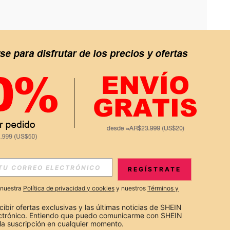
APP
S EXCLUSIVAS, PROMOCIONES Y NOTICIAS DE SHEIN
REGÍSTRATE
Suscribir
a nuestra
Política de privacidad y cookies
y nuestros
Términos y
Suscribirte
cibir ofertas exclusivas y las últimas noticias de SHEIN 
ectrónico. Entiendo que puedo comunicarme con SHEIN 
la suscripción en cualquier momento.
Suscribir