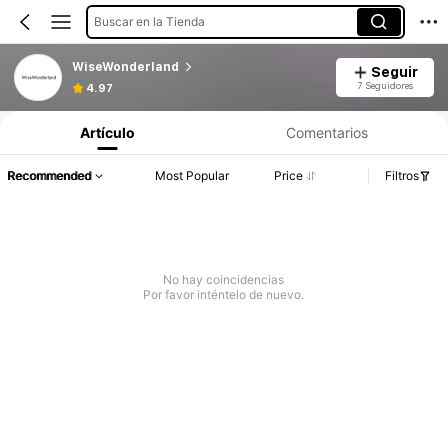
Buscar en la Tienda
WiseWonderland
Seguir
7 Seguidores
4.97
Artículo
Comentarios
Recommended
Most Popular
Price
Filtros
No hay coincidencias
Por favor inténtelo de nuevo.