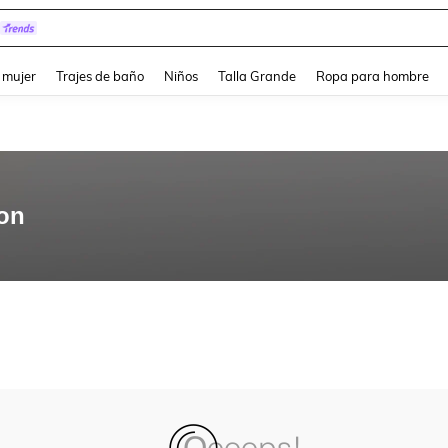
and down arrow keys to navigate search Búsqueda reciente and Busca y Encuentr
 mujer
Trajes de baño
Niños
Talla Grande
Ropa para hombre
on