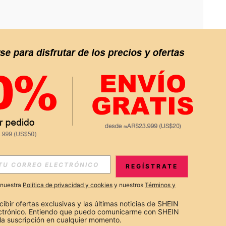
APP
S EXCLUSIVAS, PROMOCIONES Y NOTICIAS DE SHEIN
REGÍSTRATE
Suscribir
a nuestra
Política de privacidad y cookies
y nuestros
Términos y
Suscribirte
cibir ofertas exclusivas y las últimas noticias de SHEIN 
ectrónico. Entiendo que puedo comunicarme con SHEIN 
la suscripción en cualquier momento.
Suscribir