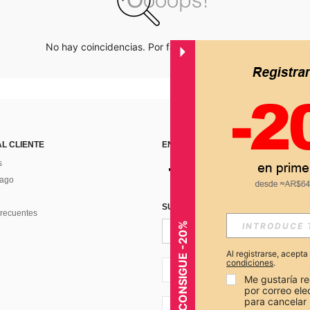
No hay coincidencias. Por favor inténtalo de nuevo.
AL CLIENTE
ENCUÉNTRANOS EN
s
Pago
SUSCRÍBETE PARA RECIBIR OFERTA
recuentes
CONSIGUE -20%
Al registrarse, acept
condiciones
.
AR + 54
Me gustaría re
por correo el
para cancelar 
AR + 54