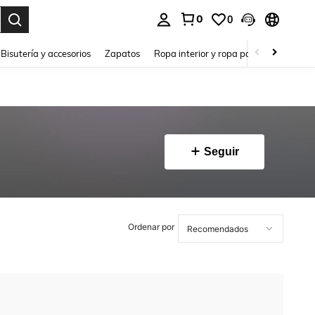
0
0
a. Press Enter to select.
Bisutería y accesorios
Zapatos
Ropa interior y ropa para dormir
Ho
Seguir
Ordenar por