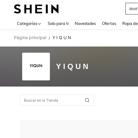
Motf
Use up 
Categorías
Solo para ti
Novedades
Ofertas
Ropa de
Página principal
Y I Q U N
/
Y I Q U N