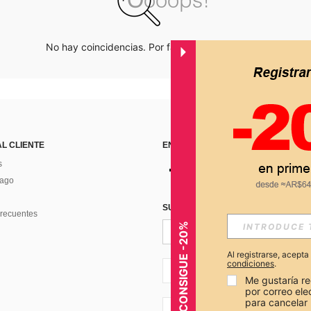
No hay coincidencias. Por favor inténtalo de nuevo.
AL CLIENTE
ENCUÉNTRANOS EN
s
Pago
SUSCRÍBETE PARA RECIBIR OFERTA
recuentes
CONSIGUE -20%
Al registrarse, acept
condiciones
.
AR + 54
Me gustaría re
por correo el
para cancelar 
AR + 54