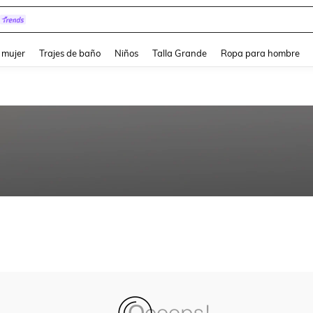
and down arrow keys to navigate search Búsqueda reciente and Busca y Encuentr
 mujer
Trajes de baño
Niños
Talla Grande
Ropa para hombre