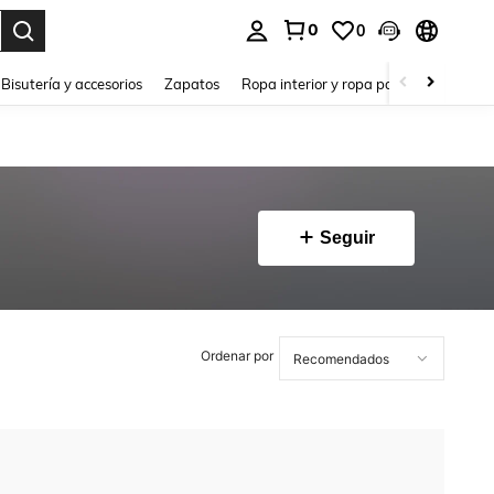
0
0
a. Press Enter to select.
Bisutería y accesorios
Zapatos
Ropa interior y ropa para dormir
Ho
Seguir
Ordenar por