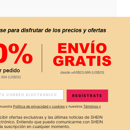
APP
S EXCLUSIVAS, PROMOCIONES Y NOTICIAS DE SHEIN
REGÍSTRATE
Suscribir
a nuestra
Política de privacidad y cookies
y nuestros
Términos y
Suscribirte
cibir ofertas exclusivas y las últimas noticias de SHEIN 
ectrónico. Entiendo que puedo comunicarme con SHEIN 
la suscripción en cualquier momento.
Suscribir