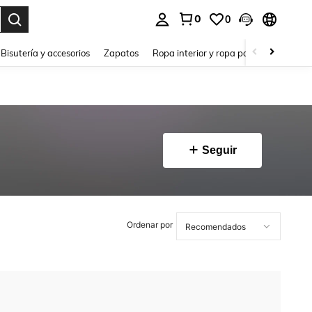
0
0
a. Press Enter to select.
Bisutería y accesorios
Zapatos
Ropa interior y ropa para dormir
Ho
Seguir
Ordenar por