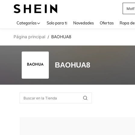
Motf
Use up 
Categorías
Solo para ti
Novedades
Ofertas
Ropa de
Página principal
BAOHUA8
/
BAOHUA8