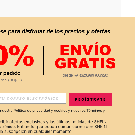
APP
S EXCLUSIVAS, PROMOCIONES Y NOTICIAS DE SHEIN
REGÍSTRATE
Suscribir
a nuestra
Política de privacidad y cookies
y nuestros
Términos y
Suscribirte
cibir ofertas exclusivas y las últimas noticias de SHEIN 
ectrónico. Entiendo que puedo comunicarme con SHEIN 
la suscripción en cualquier momento.
Suscribir