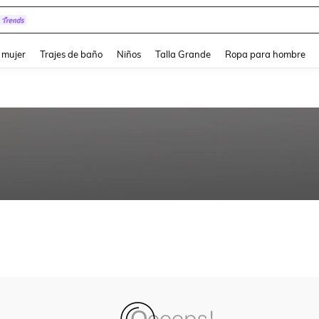
and down arrow keys to navigate search Búsqueda reciente and Busca y Encuentr
 mujer
Trajes de baño
Niños
Talla Grande
Ropa para hombre