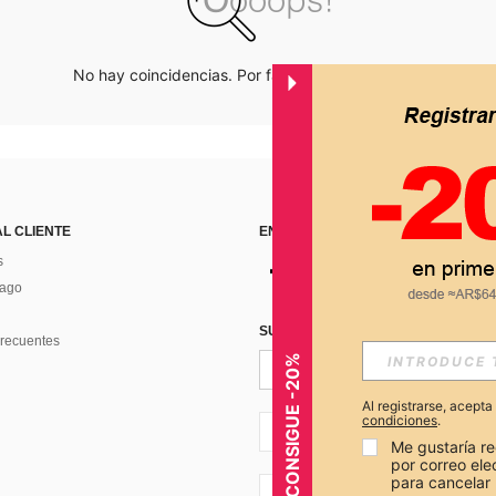
No hay coincidencias. Por favor inténtalo de nuevo.
AL CLIENTE
ENCUÉNTRANOS EN
s
Pago
SUSCRÍBETE PARA RECIBIR OFERTA
recuentes
CONSIGUE -20%
Al registrarse, acept
condiciones
.
AR + 54
Me gustaría re
por correo el
para cancelar 
AR + 54