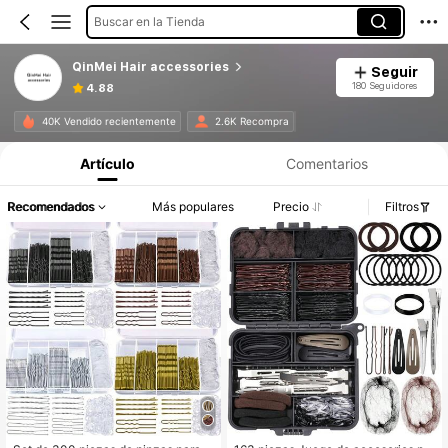
Buscar en la Tienda
QinMei Hair accessories
Seguir
180 Seguidores
4.88
40K Vendido recientemente
2.6K Recompra
Artículo
Comentarios
Recomendados
Más populares
Precio
Filtros