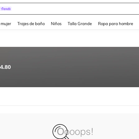
and down arrow keys to navigate search Búsqueda reciente and Busca y Encuentr
 mujer
Trajes de baño
Niños
Talla Grande
Ropa para hombre
4.80