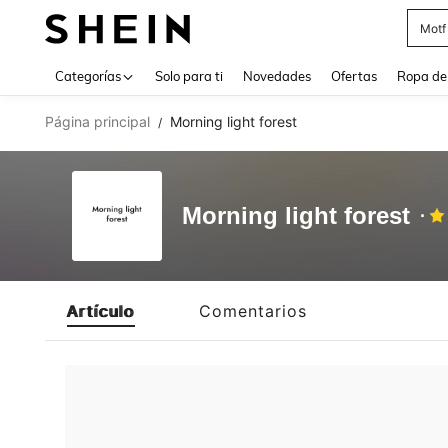
Motf
Use up 
Categorías
Solo para ti
Novedades
Ofertas
Ropa de
Página principal
Morning light forest
/
Morning light forest
Artículo
Comentarios