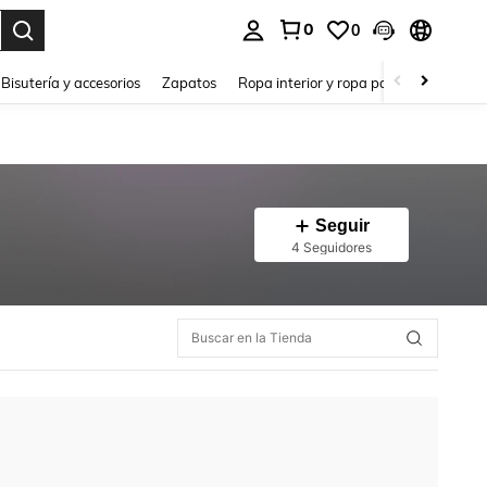
0
0
a. Press Enter to select.
Bisutería y accesorios
Zapatos
Ropa interior y ropa para dormir
Ho
Seguir
4 Seguidores