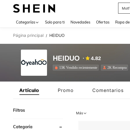
Cam
Use up 
Categorías
Solo para ti
Novedades
Ofertas
Ropa de
Página principal
HEIDUO
/
HEIDUO
4.82
13K Vendido recientemente
2K Recompra
Artículo
Promo
Comentarios
Filtros
Más
Categoría