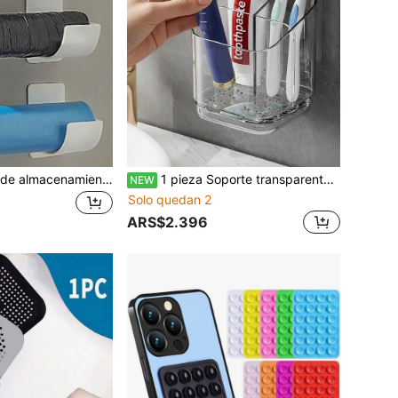
4 piezas Estante de almacenamiento para bolsas de basura sin perforar, estante de almacenamiento ajustable para la cocina, adecuado para bolsas de basura, película envolvente, paraguas, estante de almacenamiento para rodillo de cocina, estante para película envolvente, estante de cocina, estante de almacenamiento del fregadero, organizador de cocina para armario, almacenamiento y organización de cocina, pequeños utensilios de cocina, contenedor de almacenamiento de cocina, regalo del Día de la Madre
1 pieza Soporte transparente para cepillo de dientes, estante de almacenamiento dividido montado en la pared, accesorio de almacenamiento multifuncional para el baño, caja de almacenamiento creativa sin taladro para el baño, se usa para almacenar cepillos de dientes, peines y máquinas de afeitar, decoración del baño del hogar
NEW
Solo quedan 2
ARS$2.396