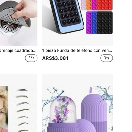
1 pieza Tapa de drenaje cuadrada de silicona con ventosa, filtro atrapa cabello para prevenir obstrucciones en el drenaje del baño y la cocina, adecuado para bañera y ducha, decoración del baño del hogar, útiles escolares
1 pieza Funda de teléfono con ventosa de silicona, Soporte de teléfono pegajoso Octobuddy, adecuado para teléfonos inteligentes
ARS$3.081