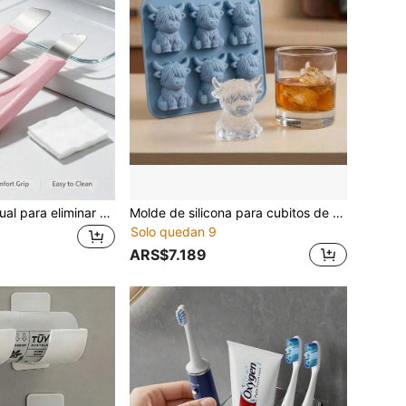
Herramienta manual para eliminar puntos negros, herramienta de limpieza de poros, raspador de poros profundos, extractor de puntos negros, extractor de acné, eliminador de espinillas, herramienta de limpieza facial, herramienta de cuidado de belleza, cepillo de cuidado de la piel no eléctrico, agarre delgado y cómodo
Molde de silicona para cubitos de hielo con forma de vaca de las Tierras Altas, de 6 cavidades y 15 cm de diámetro. Molde 3D con forma de vaca adorable, reutilizable para whisky, cócteles, café, cerveza, bebidas, postres, suministros para fiestas y regalos para amantes de las vacas. Fácil de liberar, apto para lavavajillas y adecuado para decoración de Pascua y días festivos.
Solo quedan 9
ARS$7.189