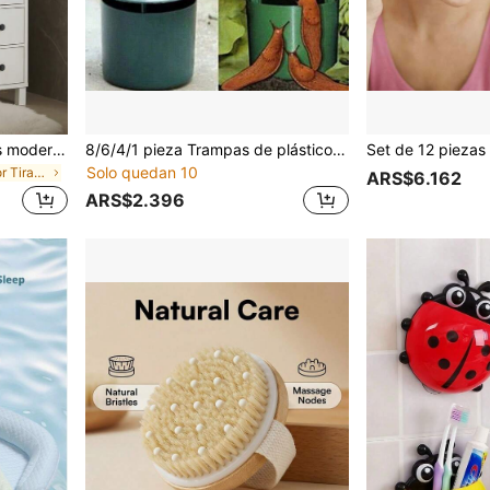
1/2/4/6/8/10 piezas Perillas modernas de gabinete en negro mate, dorado, plateado, cobre - Tiradores de cajón de barra en T de aluminio y de un solo orificio, adecuados para cocina y baño - Accesorios de decoración del hogar de moda, accesorios de cocina | Accesorios exquisitos | Duraderos, perillas y tiradores de gabinete de cocina
8/6/4/1 pieza Trampas de plástico para caracoles y babas con diseño de tapa, sin químicos, sin baterías, control de plagas práctico para jardines, huertos de verduras y granjas, jardinería al aire libre, solución no química, esencial para entusiastas de la jardinería doméstica
Solo quedan 10
en Multicolor Tiradores de gabinete
ARS$6.162
ARS$2.396