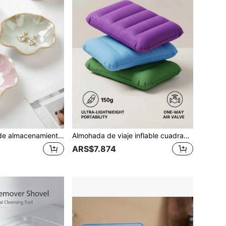
1 pieza Bandeja de almacenamiento de joyas de cerámica elegante con forma de hoja de loto, puede almacenar aretes, anillos, llaves y accesorios pequeños, regalo perfecto para cumpleaños o Año Nuevo, también adecuado como almacenamiento de escritorio o regalo del Día de San Valentín. Bandeja de joyas con forma de flor de cerámica, adecuada para almacenar anillos, collares, pulseras, aretes, se puede usar como plato de exhibición de joyas, plato decorativo, bandeja de entrada, blanco, regalo perfecto de vuelta a la escuela para mujeres.
Almohada de viaje inflable cuadrada - Soporte de cuello para coche y avión, también funciona como cojín lumbar, adecuada para vuelos largos y viajes por carretera, accesorio de aviación cómodo, equipo de viaje elegante, material inflable duradero
ARS$7.874