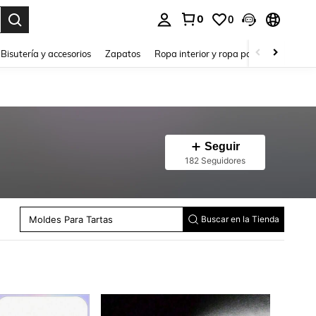
0
0
a. Press Enter to select.
Bisutería y accesorios
Zapatos
Ropa interior y ropa para dormir
Ho
Seguir
182 Seguidores
Caja De Pañuelos Y Estante
Estantes Y Soportes
Moldes Para Tartas
Otros Utensilios De Cocina
Buscar en la Tienda