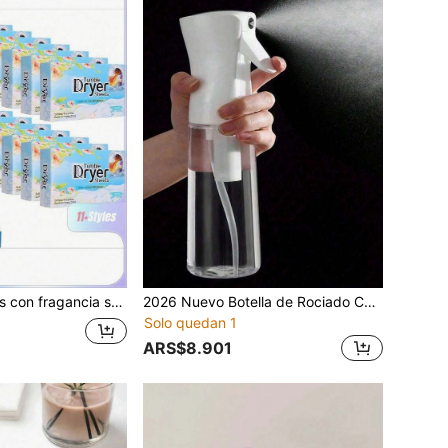
Hojas perfumadas con fragancia suavizante de plantas naturales, paquete grande, suaviza las telas, reduce la estática, hojas de secadora, suavizante de telas, complemento para la colada, hojas aromáticas eliminadoras de olores, hojas perfumadas antiestáticas de larga duración para la colada
2026 Nuevo Botella de Rociado Continuo - Botella de Rociado de Agua de Niebla Ultra Fina, Adecuada para Cabello, Limpieza del Hogar, Plantas, Artículos del Hogar (1 Pieza), Botella de Rociado para Plancha de Vapor de Mano, Limpiador Líquido Sencillo para Baño, Botella de Rociado de Limpieza, Rociador Facial de Niebla Fina, Botella de Rociado de Alcohol Miniatura, Envase de Tónico, Botella de Rociado para Baño, Decoración de Baño del Hogar, Verano
Solo quedan 1
ARS$8.901