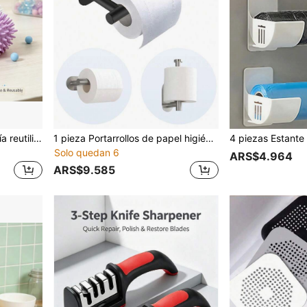
4 piezas Bolas de lavandería reutilizables con forma de erizo - Ayudantes de lavandería de plástico lindos anti-enredos y anti-arrugas, adecuados para lavadora y secadora, limpieza suave, color aleatorio, accesorios de lavandería, diseño divertido, material de plástico duradero, superficie texturizada, ayuda a dispersar la ropa, reduce el enredo, asiste en la limpieza y protege las fibras de la tela, lavandería fácil
1 pieza Portarrollos de papel higiénico sin taladro, estantería autoadhesiva para papel higiénico, portarrollos de papel de acero inoxidable, caja de papel de cocina minimalista de plástico, estantería absorbente para papel de cocina, portarrollos de papel de baño, colgante de baño negro/plateado/dorado, sin taladro, montado en la pared, estantería de almacenamiento de baño, accesorios de ferretería de baño, decoración de baño, almacenamiento de papel de cocina para vuelta al colegio
Solo quedan 6
ARS$4.964
ARS$9.585