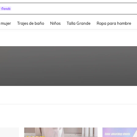
pera
and down arrow keys to navigate search Búsqueda reciente and Busca y Encuentr
 mujer
Trajes de baño
Niños
Talla Grande
Ropa para hombre