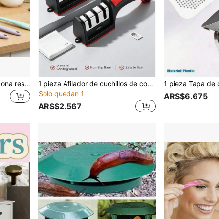
Espátulas de cocina de silicona resistentes al calor y antiadherentes, cuchara de sopa de silicona de 8 pulgadas (20.5 cm), cuchara de mezcla, cucharón de sopa, paleta de arroz, cucharas de comedor para adultos, utensilios de cocina para revolver, hornear y servir
1 pieza Afilador de cuchillos de cocina rápido, sistema de afilado de 4/3 etapas, afilado rápido y eficiente, herramienta de mantenimiento, afilado y pulido, mango antideslizante, fácil de usar, acabado de superficie negro y rojo, apto para cuchillos de acero y cerámica, afilador de cuchillos
Solo quedan 1
ARS$6.675
ARS$2.567