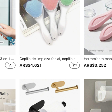
Herramienta multifuncional 3 en 1 para limpieza de vidrio con función de rociado, equipo de limpieza de ventanas, azulejos, parabrisas y espejos de mano, adecuado para el hogar y el baño, rociador de líquido, rasqueta, cepillo de limpieza, hoja de rasqueta de mano, limpiador de espejos de baño
Cepillo de limpieza facial, cepillo exfoliante de limpieza profunda de poros, eliminación de puntos negros, cepillo removedor de maquillaje de cerdas suaves, herramienta de limpieza facial, cepillo de limpieza con forma de pata de gato
ARS$4.621
ARS$3.252