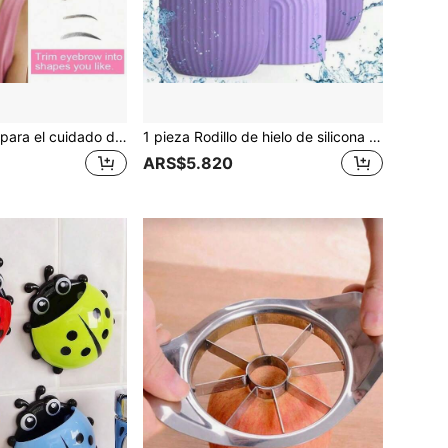
Set de 12 piezas para el cuidado de cejas, rostro y Body de mujeres, que incluye navaja, herramientas de maquillaje, depiladora, recortadora de cabello, con caja de almacenamiento
1 pieza Rodillo de hielo de silicona reutilizable para rostro y ojos - Herramienta de cuidado facial, reduce poros, disminuye el acné, calma y ilumina la piel, diseño a prueba de fugas, adecuado para cuidado SPA en casa
ARS$5.820