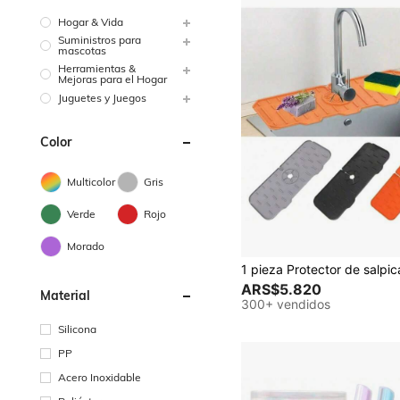
Hogar & Vida
Suministros para
mascotas
Herramientas &
Mejoras para el Hogar
Juguetes y Juegos
Color
Multicolor
Gris
Verde
Rojo
Morado
ARS$5.820
Material
300+ vendidos
Silicona
PP
Acero Inoxidable