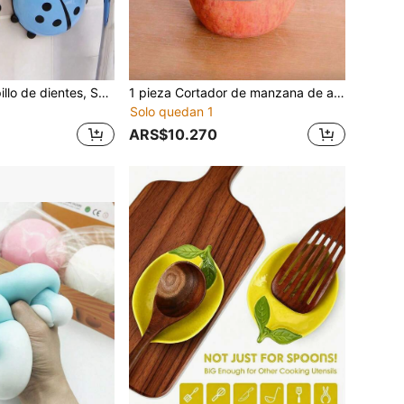
Soporte para cepillo de dientes, Soporte para cepillo de dientes con patrón de mariquita, Estante de almacenamiento de cepillo de dientes montado en la pared, Caja de almacenamiento de baño con ventosa, Soporte multifuncional para pasta de dientes y cepillo de dientes, Estante de almacenamiento de brochas de maquillaje y peine montado en la pared
1 pieza Cortador de manzana de acero inoxidable, descorazonador de frutas de cocina, cortador de frutas creativo, divisor, pelador, descorazonador, cortador de frutas multifuncional, herramienta reutilizable para cortar frutas de cocina
Solo quedan 1
ARS$10.270