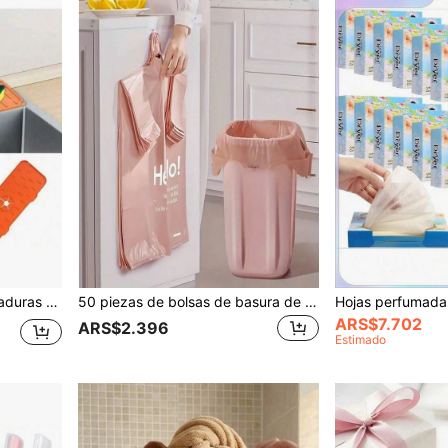
1 pieza Protector de salpicaduras de grifo de silicona gruesa, alfombrilla de salpicaduras de fregadero - Diseño grueso y duradero, apto para fregaderos de cocina y baño, plato de jabón de silicona con orificio de drenaje - Antisalpicaduras, apto para encimeras de fregaderos de cocina y baño, decoración del hogar, accesorios de cocina
50 piezas de bolsas de basura de plástico estilo delantal reforzadas y grandes, a prueba de fugas y resistentes a desgarros, material de polietileno duradero, multiusos, adecuadas para cocina, baño, sala de estar, se pueden usar como bolsas de basura del hogar y bolsas de residuos de cocina
ARS$7.702
ARS$2.396
Estimado