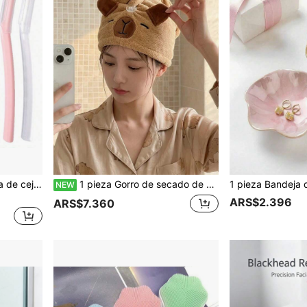
4/12/24 piezas Recortadora de cejas y afeitadora de , herramientas exfoliantes y depilatorias, afeitadora de cejas y rostro, herramientas depilatorias multicolor, set de herramientas para dar forma a las cejas para principiantes
1 pieza Gorro de secado de cabello de felpa de capibara de dibujos animados lindo, gorro de baño de felpa de coral absorbente y de secado rápido, toalla de cabello linda para mujer, decoración de baño para el hogar, verano regreso a la escuela
NEW
ARS$2.396
ARS$7.360