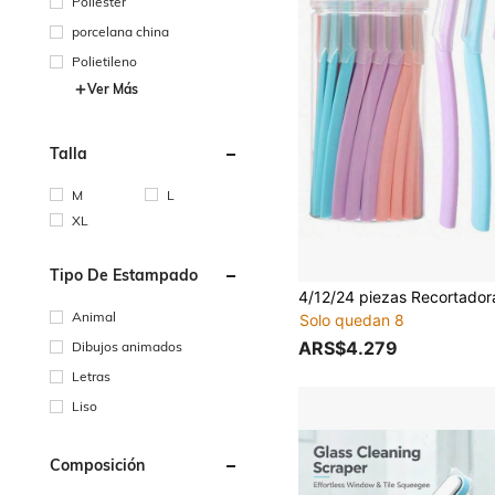
Poliéster
porcelana china
Polietileno
Ver Más
Talla
M
L
XL
Tipo De Estampado
Animal
Solo quedan 8
ARS$4.279
Dibujos animados
Letras
Liso
Composición