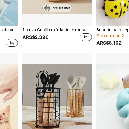
Nido de hielo para mascotas de verano, almohada de frijol de hielo, alfombra transpirable para perros, nuevo nido de hielo 3D para mascotas, almohadilla de enfriamiento, adecuado para perros pequeños y medianos, cama cuadrada para perros, cama cómoda para mascotas, estilo minimalista, plateado, azul claro, rosa claro, regalo ideal
1 pieza Cepillo exfoliante corporal de cerdas naturales de jabalí, cepillo corporal seco de madera natural redondo de 10.5x10.5cm, adecuado para desintoxicación linfática y reducción de celulitis, exfoliación y limpieza del baño, esencial para la vuelta a la escuela
Solo quedan 2
ARS$2.396
ARS$6.162