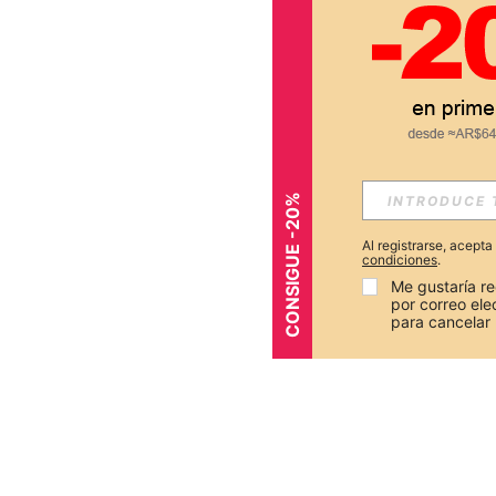
CONSIGUE -20%
Al registrarse, acept
condiciones
.
Me gustaría re
por correo el
para cancelar 