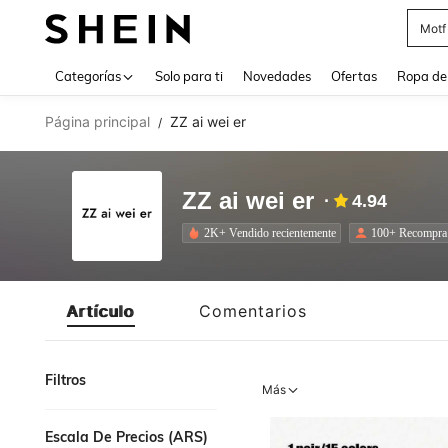
Cam
Use up 
Categorías
Solo para ti
Novedades
Ofertas
Ropa de
Página principal
ZZ ai wei er
/
ZZ ai wei er
4.94
2K+ Vendido recientemente
100+ Recompra
Artículo
Comentarios
Filtros
Más
Escala De Precios (ARS)