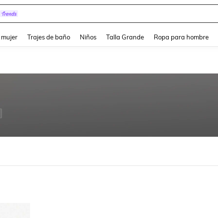
pera
and down arrow keys to navigate search Búsqueda reciente and Busca y Encuentr
 mujer
Trajes de baño
Niños
Talla Grande
Ropa para hombre