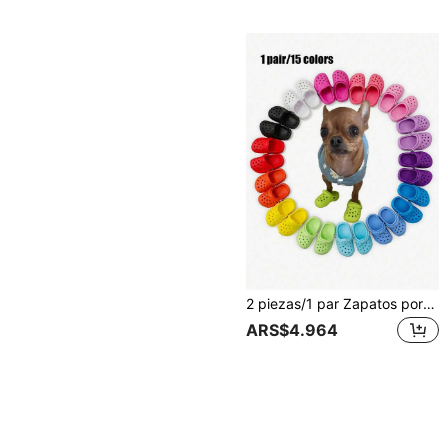
2 piezas/1 par Zapatos porosos mini Diseño clásico Accesorios de fotografía de mascotas gatos y perros Juguetes pequeños lindos y divertidos para mascotas Zapatos para cachorros Accesorios de dibujos animados Zapatos mini muy lindos para cachorros
ARS$4.964