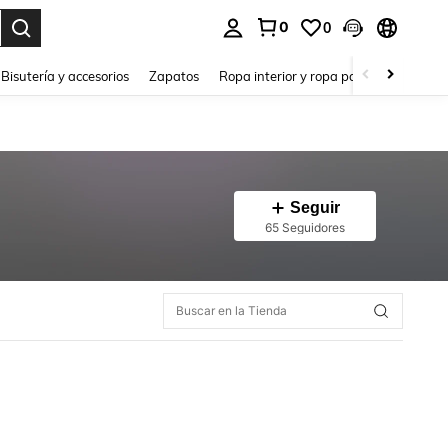
0
0
a. Press Enter to select.
Bisutería y accesorios
Zapatos
Ropa interior y ropa para dormir
Ho
Seguir
65 Seguidores