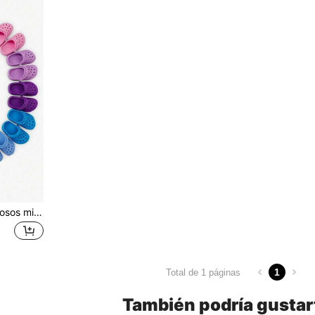
2 piezas/1 par Zapatos porosos mini Diseño clásico Accesorios de fotografía de mascotas gatos y perros Juguetes pequeños lindos y divertidos para mascotas Zapatos para cachorros Accesorios de dibujos animados Zapatos mini muy lindos para cachorros
1
Total de 1 páginas
También podría gustar