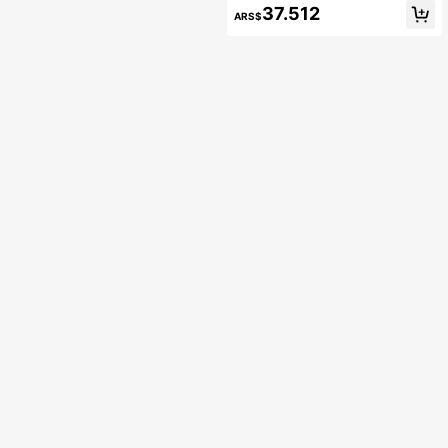
rtidos y entrenamiento
37.512
ARS$