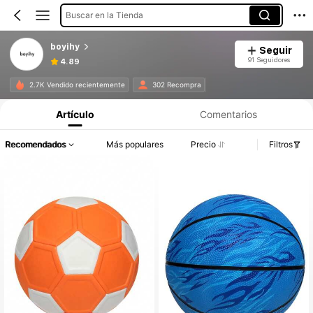
Buscar en la Tienda
boyihy
Seguir
91 Seguidores
4.89
2.7K Vendido recientemente
302 Recompra
Artículo
Comentarios
Recomendados
Más populares
Precio
Filtros