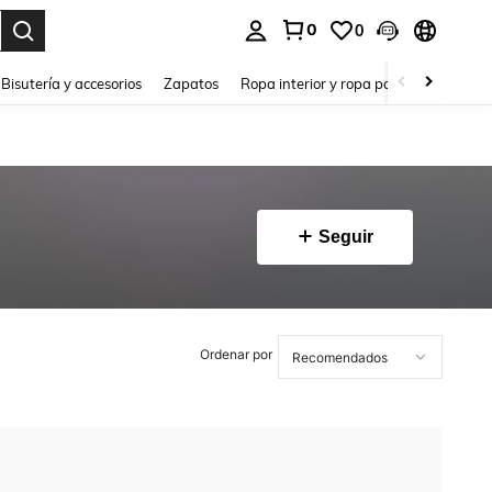
0
0
a. Press Enter to select.
Bisutería y accesorios
Zapatos
Ropa interior y ropa para dormir
Ho
Seguir
Ordenar por