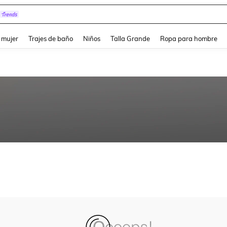
and down arrow keys to navigate search Búsqueda reciente and Busca y Encuentr
 mujer
Trajes de baño
Niños
Talla Grande
Ropa para hombre