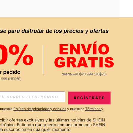
APP
S EXCLUSIVAS, PROMOCIONES Y NOTICIAS DE SHEIN
REGÍSTRATE
Suscribir
a nuestra
Política de privacidad y cookies
y nuestros
Términos y
Suscribirte
cibir ofertas exclusivas y las últimas noticias de SHEIN 
ectrónico. Entiendo que puedo comunicarme con SHEIN 
la suscripción en cualquier momento.
Suscribir