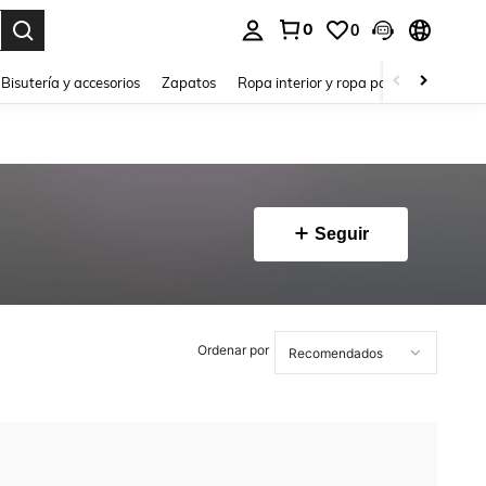
0
0
a. Press Enter to select.
Bisutería y accesorios
Zapatos
Ropa interior y ropa para dormir
Ho
Seguir
Ordenar por