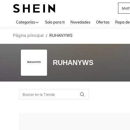
Motf
Use up 
Categorías
Solo para ti
Novedades
Ofertas
Ropa de
Página principal
RUHANYWS
/
RUHANYWS