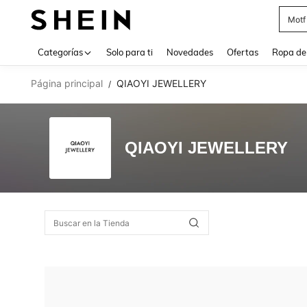
Motf
Use up 
Categorías
Solo para ti
Novedades
Ofertas
Ropa de
Página principal
QIAOYI JEWELLERY
/
QIAOYI JEWELLERY