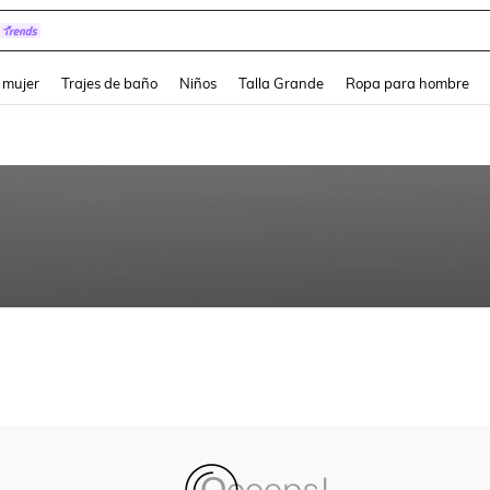
and down arrow keys to navigate search Búsqueda reciente and Busca y Encuentr
 mujer
Trajes de baño
Niños
Talla Grande
Ropa para hombre