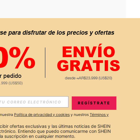
APP
S EXCLUSIVAS, PROMOCIONES Y NOTICIAS DE SHEIN
REGÍSTRATE
Suscribir
a nuestra
Política de privacidad y cookies
y nuestros
Términos y
Suscribirte
cibir ofertas exclusivas y las últimas noticias de SHEIN 
ectrónico. Entiendo que puedo comunicarme con SHEIN 
la suscripción en cualquier momento.
Suscribir