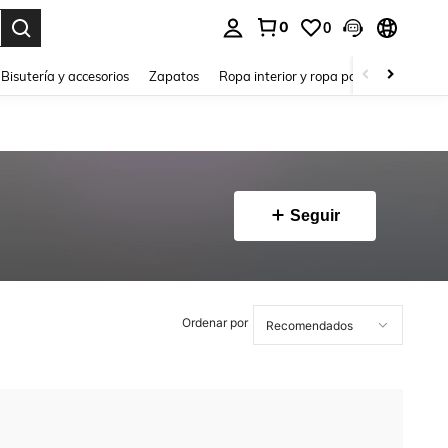
0
0
a. Press Enter to select.
Bisutería y accesorios
Zapatos
Ropa interior y ropa para dormir
Ho
Seguir
Ordenar por