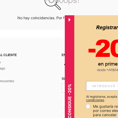
No hay coincidencias. Por favor inténtalo de nuevo.
AL CLIENTE
ENCUÉNTRANOS EN
s
Pago
SUSCRÍBETE PARA RECIBIR OFERTA
recuentes
CONSIGUE -20%
Al registrarse, acept
condiciones
.
AR + 54
Me gustaría re
por correo el
para cancelar 
AR + 54