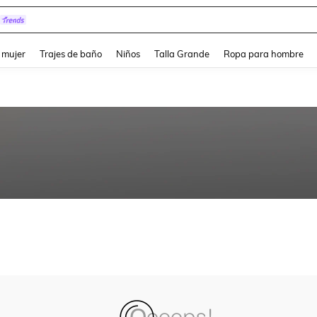
and down arrow keys to navigate search Búsqueda reciente and Busca y Encuentr
 mujer
Trajes de baño
Niños
Talla Grande
Ropa para hombre