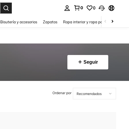
0
0
a. Press Enter to select.
Bisutería y accesorios
Zapatos
Ropa interior y ropa para dormir
Ho
Seguir
Ordenar por