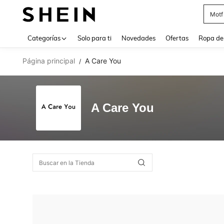
Motf
Use up 
Categorías
Solo para ti
Novedades
Ofertas
Ropa de
Página principal
A Care You
/
A Care You