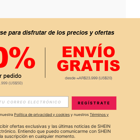
APP
S EXCLUSIVAS, PROMOCIONES Y NOTICIAS DE SHEIN
REGÍSTRATE
Suscribir
a nuestra
Política de privacidad y cookies
y nuestros
Términos y
Suscribirte
cibir ofertas exclusivas y las últimas noticias de SHEIN 
ectrónico. Entiendo que puedo comunicarme con SHEIN 
la suscripción en cualquier momento.
Suscribir