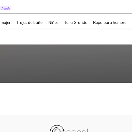
and down arrow keys to navigate search Búsqueda reciente and Busca y Encuentr
 mujer
Trajes de baño
Niños
Talla Grande
Ropa para hombre