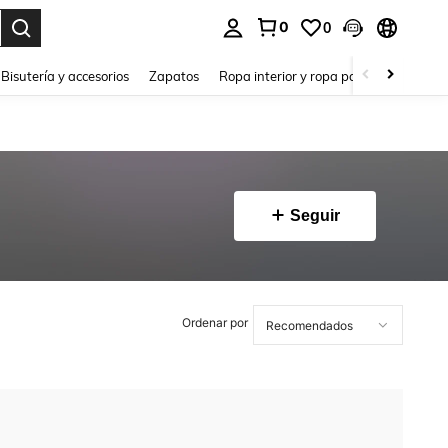
0
0
a. Press Enter to select.
Bisutería y accesorios
Zapatos
Ropa interior y ropa para dormir
Ho
Seguir
Ordenar por