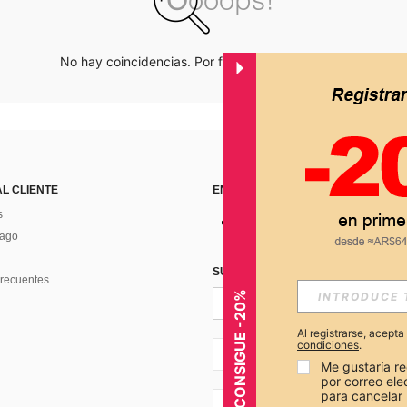
No hay coincidencias. Por favor inténtalo de nuevo.
AL CLIENTE
ENCUÉNTRANOS EN
s
Pago
SUSCRÍBETE PARA RECIBIR OFERTA
recuentes
CONSIGUE -20%
Al registrarse, acept
condiciones
.
AR + 54
Me gustaría re
por correo el
para cancelar 
AR + 54