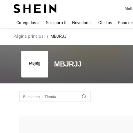
Motf
Use up 
Categorías
Solo para ti
Novedades
Ofertas
Ropa de
Página principal
MBJRJJ
/
MBJRJJ