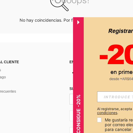
No hay coincidencias. Por favor inténtalo de nuevo.
AL CLIENTE
ENCUÉNTRANOS EN
s
Pago
SUSCRÍBETE PARA RECIBIR OFERTA
recuentes
CONSIGUE -20%
Al registrarse, acept
condiciones
.
AR + 54
Me gustaría re
por correo el
para cancelar 
AR + 54