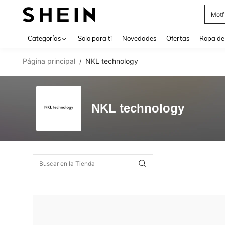
Motf
Use up 
Categorías
Solo para ti
Novedades
Ofertas
Ropa de
Página principal
NKL technology
/
NKL technology