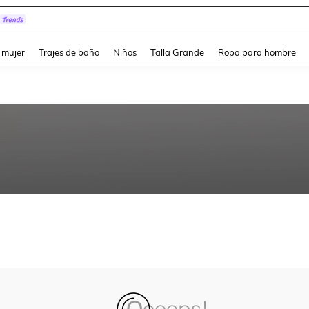
and down arrow keys to navigate search Búsqueda reciente and Busca y Encuentr
 mujer
Trajes de baño
Niños
Talla Grande
Ropa para hombre