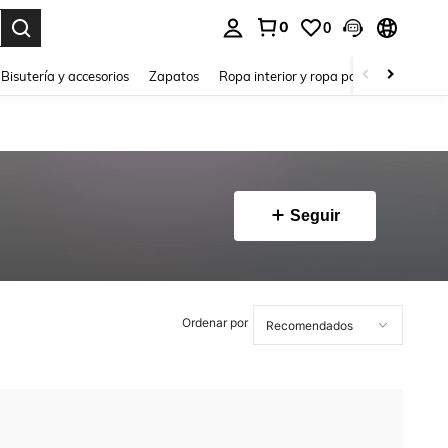
0
0
a. Press Enter to select.
Bisutería y accesorios
Zapatos
Ropa interior y ropa para dormir
Ho
Seguir
Ordenar por