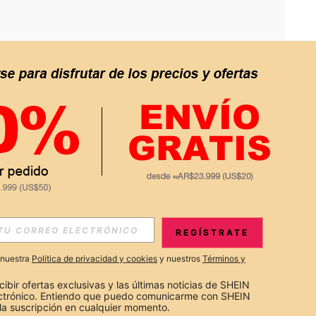
APP
S EXCLUSIVAS, PROMOCIONES Y NOTICIAS DE SHEIN
REGÍSTRATE
Suscribir
a nuestra
Política de privacidad y cookies
y nuestros
Términos y
Suscribirte
cibir ofertas exclusivas y las últimas noticias de SHEIN 
ectrónico. Entiendo que puedo comunicarme con SHEIN 
la suscripción en cualquier momento.
Suscribir