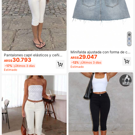
Minifalda ajustada con forma de cor
Pantalones capri elásticos y ceñido
29.047
azón de cintura alta y corte A, de m
ARS$
30.793
s de estilo casual y sexy para mujer,
ezclilla desgastada estilo Y2K, casu
ARS$
-12%
¡Últimos 3 días
pantalones capri versátiles y estiliz
al de verano, streetwear
-17%
¡Últimos 3 días
Estimado
antes de color negro para uso diari
Estimado
o, estilo Y2K, para primavera y vera
no