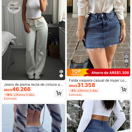
para fiestas, ir al trabajo, vacacione
s, festivales, actividades al aire libr
e, uso en primavera/verano, ideales
para mujeres altas
4
Ahorro de ARS$1.300
Falda vaquera casual de mujer con
31.358
Jeans de pierna recta de cintura alt
bolsillos y dobladillo deshilachado,
ARS$
46.266
a, jeans de pierna ancha sueltos, pa
versátil para el verano
ARS$
-4%
¡Últimos 3 días
ntalones de algodón casuales de lar
Estimado
-16%
¡Últimos 3 días
go al tobillo para otoño
Estimado