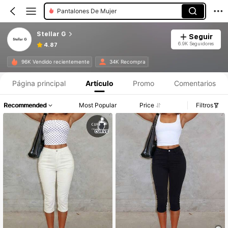
Pantalones De Mujer
Stellar G
Seguir
6.9K Seguidores
4.87
96K Vendido recientemente
34K Recompra
Página principal
Artículo
Promo
Comentarios
Recommended
Most Popular
Price
Filtros