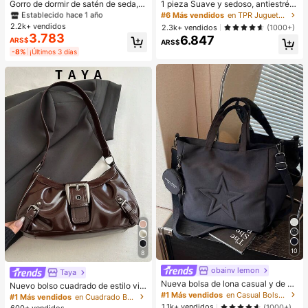
Gorro de dormir de satén de seda, a
1 pieza Suave y sedoso, antiestrés,
Establecido hace 1 año
Establecido hace 1 año
decuado para cabello largo, trenza
apretable, sensorial, de rebote lent
#6 Más vendidos
en TPR Juguetes para apretar para adolescentes
#1 Más vendidos
en Multicolor Gorros para el pelo para mujer
s, rastas y cabello rizado. Suave, u
o, apretador de mano, pelota anties
2.2k+ vendidos
2.3k+ vendidos
(1000+)
Establecido hace 1 año
nisex y disponible en múltiples colo
trés, juguete antiestrés para adulto
3.783
6.847
ARS$
res. Perfecto para el cuidado del ca
s, húmedo y elástico, alivia la ansie
ARS$
bello durante la noche, uso en el ba
dad, adecuado para el aula, relajaci
-8%
¡Últimos 3 días
ño y viajes.
ón en la oficina, decoración de escr
itorio, recompensa en el aula, regal
o de fiesta y regalo de vacaciones,
mejora el estado de ánimo
10
8
obainv lemon
Taya
Nueva bolsa de lona casual y de m
Nuevo bolso cuadrado de estilo vin
oda con patrón de estrella y múltipl
#1 Más vendidos
en Casual Bolsos De Mano Para Mujer
tage Y2K, hebilla de cinturón de me
#1 Más vendidos
en Cuadrado Bolsos De Hombro De Mujer
es bolsillos, incluida una monedero
tal, apertura con cremallera, ligero
1.1k+ vendidos
(1000+)
600+ vendidos