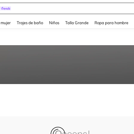
and down arrow keys to navigate search Búsqueda reciente and Busca y Encuentr
 mujer
Trajes de baño
Niños
Talla Grande
Ropa para hombre