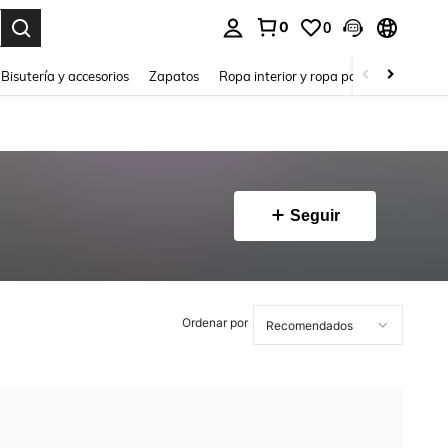
0
0
a. Press Enter to select.
Bisutería y accesorios
Zapatos
Ropa interior y ropa para dormir
Ho
Seguir
Ordenar por