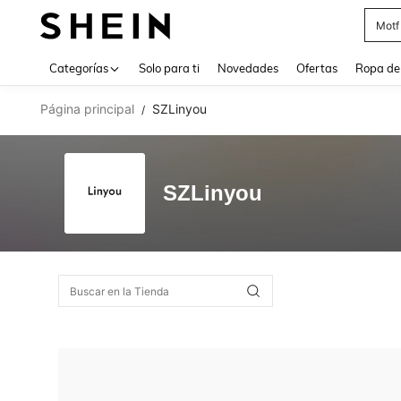
Motf
Use up 
Categorías
Solo para ti
Novedades
Ofertas
Ropa de
Página principal
SZLinyou
/
SZLinyou