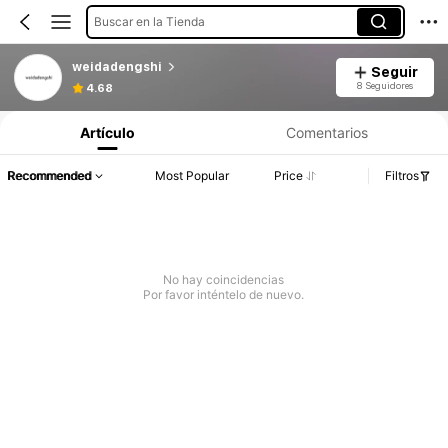
Buscar en la Tienda
weidadengshi
Seguir
8 Seguidores
4.68
Artículo
Comentarios
Recommended
Most Popular
Price
Filtros
No hay coincidencias
Por favor inténtelo de nuevo.