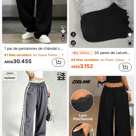
13
1 par de pantalones de chándal casuales de corte holgado para hombre, diseño minimalista de unicolor con pernera ancha, cintura con cordón, bolsillos grandes, adecuados para uso diario, caminar, trabajo, salidas. Un excelente regalo del Día del Padre para papá, ropa deportiva
30 pares de calcetines deportivos unisex, calcetines de unicolor minimalista de moda en negro/blanco/gris, adecuados para uso casual diario, disponibles en 20 pares/10 pares/15 pares/10 pares/6 pares/1 par
-8%
Últimas 12 hrs
#1 Más vendidos
en Suave Pantalones deportivos para hombre
#4 Más vendidos
en Plano Calcetines tobilleros para mujer
30.455
ARS$
3.152
ARS$
3.9k+ vendidos
100+ vendidos