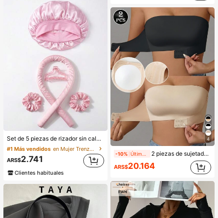
200+ vendidos
Set de 5 piezas de rizador sin calor, incluye: varita rizadora sin calor, gorro de satén para dormir, diadema sin calor, coleteros, gorro suave para dormir, herramienta de peinado flexible, adecuado para mujeres con cabello largo para crear peinados ondulados, rizos durante la noche
4
#1 Más vendidos
en Mujer Trenzadoras y rodillos
2 piezas de sujetadores sin tirantes sexy, sujetador invisible sin costuras, conjunto de lencería push up de dos piezas, tops tubo con cierre delantero, sujetador de boda, ropa interior transpirable, aumento de confianza, noche de cita
-10%
Últimos 1 días
2.741
ARS$
20.164
ARS$
1.1k+ vendidos
Clientes habituales
300+ vendidos