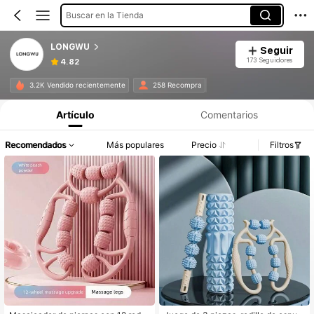
Buscar en la Tienda
LONGWU
Seguir
173 Seguidores
4.82
3.2K Vendido recientemente
258 Recompra
Artículo
Comentarios
Recomendados
Más populares
Precio
Filtros