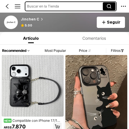
Buscar en la Tienda
Jinchen C
Seguir
5.00
Artículo
Comentarios
Recommended
Most Popular
Price
Filtros
Compatible con iPhone 17/16/
NEW
15/14/13/12/11 Pro Max/S25 Ultra/S
7.870
ARS$
24 Ultra/S23 Ultra/A55/A54, 1 piez