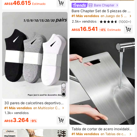
46.615
ARS$
Estimado
Bare Chapter
Bare Chapter Set de 5 piezas de br
agas tipo tanga con estampado de l
#1 Más vendidos
en Juego de 5 piezas Tangas de mujer
eopardo y parches de encaje con m
2.5k+ vendidos
(1000+)
oño para mujer
16.541
ARS$
-4%
Estimado
30 pares de calcetines deportivos,
calcetines de unicolor minimalista d
#1 Más vendidos
en Multicolor Calcetines tobilleros para mujer
e moda en negro/blanco/gris, adec
1.3k+ vendidos
uados para uso casual diario, dispo
3.264
nibles en 2 piezas/10 piezas/18 pie
ARS$
-9%
zas/20 piezas/30 piezas/40 pieza
s/60 piezas (Nota: 2 piezas = 1 pa
Tabla de cortar de acero inoxidable
r), regreso a la escuela
304 para cocina, adecuada para c
#1 Más vendidos
en Tablas de cortar, tapetes y juegos