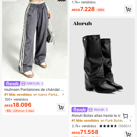
ortar carne, frutas y verduras, fácil
1.7k+ vendidos
de limpiar, para cocinar en casa
7.228
ARS$
-35%
FARYUN
mulinsen Pantalones de chándal de
pierna recta de seda de hielo de se
#1 Más vendidos
en nuevo Pantalones deportivos para mujer
cado rápido con rayas y bloques de
100+ vendidos
color para mujer
18.096
ARS$
Aloruh
-5%
¡Últimos 3 días
1
Aloruh Botas altas hasta la rodilla si
1
n cordones de cuero vegano para o
#1 Más vendidos
en Punk Botas Hasta la Rodilla de Mujer
toño/invierno con tacones gruesos,
2.7k+ vendidos
(1000+)
minimalistas y versátiles, botas par
71.558
a mujer, lujo silencioso
ARS$