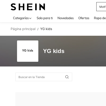
Motf
Use up 
Categorías
Solo para ti
Novedades
Ofertas
Ropa de
Página principal
YG kids
/
YG kids