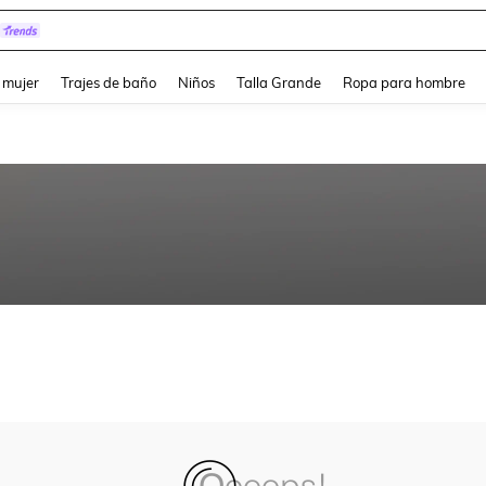
and down arrow keys to navigate search Búsqueda reciente and Busca y Encuentr
 mujer
Trajes de baño
Niños
Talla Grande
Ropa para hombre