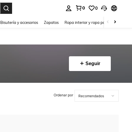
0
0
a. Press Enter to select.
Bisutería y accesorios
Zapatos
Ropa interior y ropa para dormir
Ho
Seguir
Ordenar por