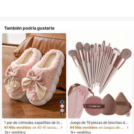
También podría gustarte
5
1 par de cómodas zapatillas de invi
Juego de 16 piezas de brochas de
erno para mujer, con forro de peluc
maquillaje que incluye 13 brochas
#1 Más vendidos
en 40-41 euros Zapatillas de casa
#4 Más vendidos
en Juegos de brochas de maquillaje Juegos De Pince
he con lazo, suela gruesa antidesliz
de maquillaje, 1 esponja de maquill
2k+ vendidos
1k+ vendidos