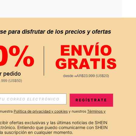
APP
S EXCLUSIVAS, PROMOCIONES Y NOTICIAS DE SHEIN
REGÍSTRATE
Suscribir
a nuestra
Política de privacidad y cookies
y nuestros
Términos y
Suscribirte
cibir ofertas exclusivas y las últimas noticias de SHEIN 
ectrónico. Entiendo que puedo comunicarme con SHEIN 
la suscripción en cualquier momento.
Suscribir