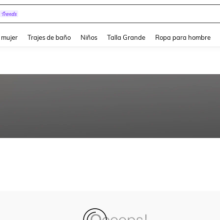
and down arrow keys to navigate search Búsqueda reciente and Busca y Encuentr
 mujer
Trajes de baño
Niños
Talla Grande
Ropa para hombre