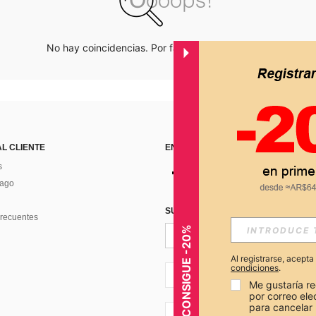
No hay coincidencias. Por favor inténtalo de nuevo.
AL CLIENTE
ENCUÉNTRANOS EN
s
Pago
SUSCRÍBETE PARA RECIBIR OFERTA
recuentes
CONSIGUE -20%
Al registrarse, acept
condiciones
.
AR + 54
Me gustaría re
por correo el
para cancelar 
AR + 54