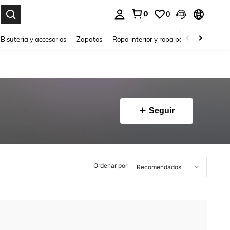
0
0
a. Press Enter to select.
Bisutería y accesorios
Zapatos
Ropa interior y ropa para dormir
Ho
Seguir
Ordenar por