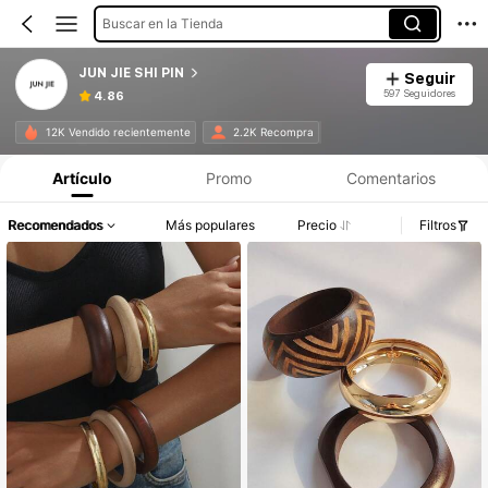
Buscar en la Tienda
JUN JIE SHI PIN
Seguir
597 Seguidores
4.86
12K Vendido recientemente
2.2K Recompra
Artículo
Promo
Comentarios
Recomendados
Más populares
Precio
Filtros