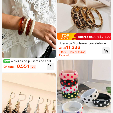
Ahorro de ARS$2.809
Juego de 3 pulseras brazalete de m
11.236
etal geométricas redondas con incr
ARS$
ustaciones de rhinestone de moda
-20%
¡Últimos 2 días
y lujo, joyería de alta gama para muj
Estimado
er para fiesta
4 piezas de pulseras de acrílic
NEW
o con efecto marmoleado estilo cor
10.551
ARS$
-7%
eano Ins, brazaletes delgados de re
sina vintage y suaves, joyería versá
til para uso diario