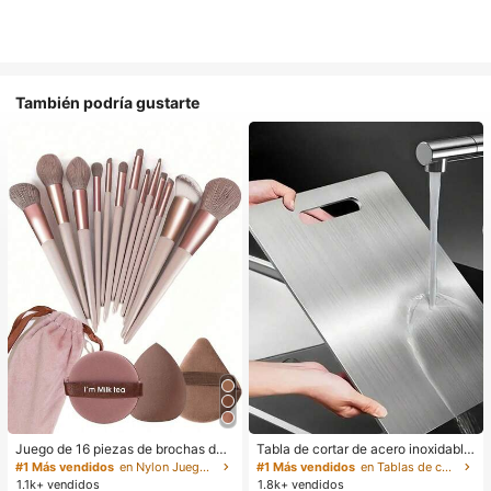
También podría gustarte
Juego de 16 piezas de brochas de
Tabla de cortar de acero inoxidable
maquillaje que incluye 13 brochas
304 para cocina, adecuada para c
#1 Más vendidos
en Nylon Juegos De Pinceles
#1 Más vendidos
en Tablas de cortar, tapetes y juegos
de maquillaje, 1 esponja de maquill
ortar carne, frutas y verduras, fácil
1.1k+ vendidos
1.8k+ vendidos