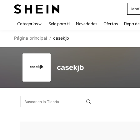
Motf
Use up 
Categorías
Solo para ti
Novedades
Ofertas
Ropa de
Página principal
casekjb
/
casekjb