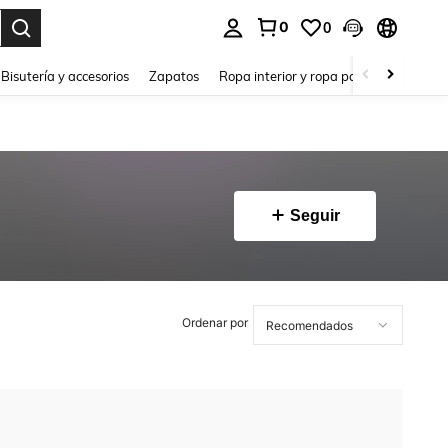
0
0
a. Press Enter to select.
Bisutería y accesorios
Zapatos
Ropa interior y ropa para dormir
Ho
Seguir
Ordenar por