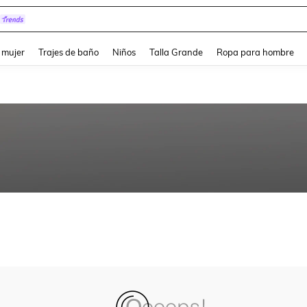
and down arrow keys to navigate search Búsqueda reciente and Busca y Encuentr
 mujer
Trajes de baño
Niños
Talla Grande
Ropa para hombre