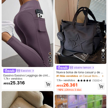
ure
10
32
obainv lemon
Eassivo
Nueva bolsa de lona casual y de m
Eassivo Eassivo Leggings de cintur
oda con patrón de estrella y múltipl
#1 Más vendidos
en Casual Bolsos De Mano Para Mujer
a alta casuales y de fitness para mu
1.7k+ vendidos
es bolsillos, incluida una monedero
1.1k+ vendidos
(1000+)
jer con bolsillos, pantalones de yog
25.316
ARS$
26.361
a
ARS$
-10%
¡Últimos 3 días