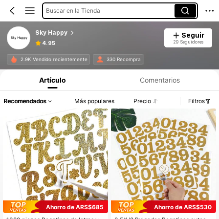
Buscar en la Tienda
Sky Happy
Seguir
29 Seguidores
4.95
2.9K Vendido recientemente
330 Recompra
Artículo
Comentarios
Recomendados
Más populares
Precio
Filtros
Ahorro de ARS$685
Ahorro de ARS$530