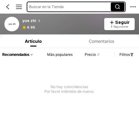
Buscar en la Tienda
yue zhi
Seguir
4 Seguidores
4.95
Artículo
Comentarios
Recomendados
Más populares
Precio
Filtros
No hay coincidencias
Por favor inténtelo de nuevo.