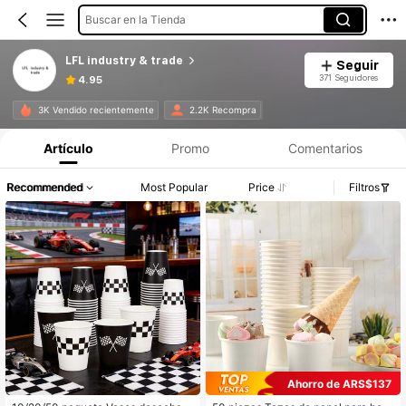
Buscar en la Tienda
LFL industry & trade
Seguir
371 Seguidores
4.95
3K Vendido recientemente
2.2K Recompra
Artículo
Promo
Comentarios
Recommended
Most Popular
Price
Filtros
Ahorro de ARS$137