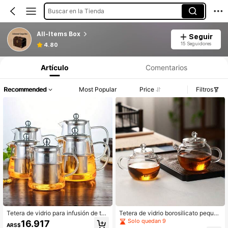
Buscar en la Tienda
All-Items Box
Seguir
15 Seguidores
4.80
Artículo
Comentarios
Recommended
Most Popular
Price
Filtros
Tetera de vidrio para infusión de té
Tetera de vidrio borosilicato pequeñ
con separación de agua, tetera de v
a para burbuja, para uso doméstico,
Solo quedan 9
16.917
ARS$
idrio resistente al calor con flores, t
para una persona, tetera para infusi