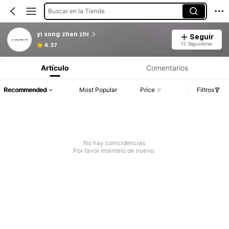
Buscar en la Tienda
yi song zhen zhi
Seguir
12 Seguidores
4.37
Artículo
Comentarios
Recommended
Most Popular
Price
Filtros
No hay coincidencias
Por favor inténtelo de nuevo.