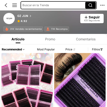
Buscar en la Tienda
GZ JUN
Seguir
433 Seguidores
4.92
31K Vendido recientemente
11K Recompra
Artículo
Promo
Comentarios
Recommended
Most Popular
Price
Filtros