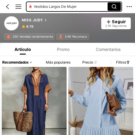
Vestidos Largos De Mujer
MISS JUDY
Seguir
2.5K Seguidores
4.75
25K Vendido recientemente
3.6K Recompra
Artículo
Promo
Comentarios
Recomendados
Más populares
Precio
Filtros