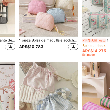
1 Pieza Bolsa de Aseo Colgante de Doble Apertura, Gran Capacidad para Cosméticos y Artículos de Tocador, Bolsa de Almacenamiento de Bolso, Ideal para Viajes, Cruceros, Escuela y Regalos.
1 pieza Bolsa de maquillaje acolchada con estampado de lazo y corazón, bolsa de cosméticos de viaje, estuche para lápiz labial, bolsa de almacenamiento de artículos de tocador, viaje, dormitorios, escuela. Regalo para niñas.
1 pieza/Set Bolsa de maquillaje acolchada 
-14%
¡Últimos 3 días
Solo quedan 4
ARS$10.783
ARS$14.275
Estimado