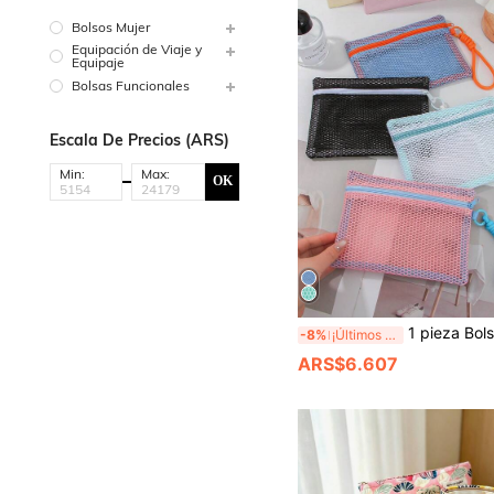
Bolsos Mujer
Equipación de Viaje y
Equipaje
Bolsas Funcionales
Escala De Precios (ARS)
Min:
Max:
OK
1 pieza Bolsa de maquillaje de malla de color caramelo, bolsa de maquillaje portátil de gran capacidad con cremallera de moda casual, bolsa de almacenamiento multifunción, bolsa de maquillaje linda, caja de maquillaje, bolsa de almacenamiento de joyas, bolsa para brochas de maquillaje, bolsa para toallas sanita
-8%
¡Últimos 3 días
ARS$6.607