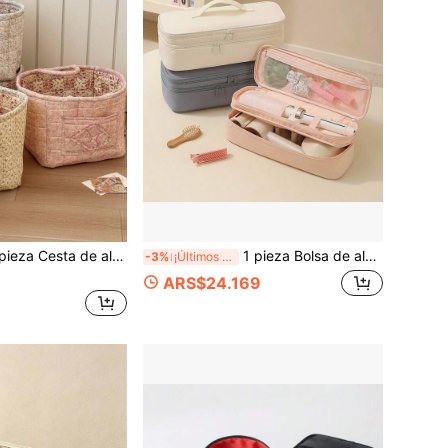
ado, bolsa de almacenamiento portátil de gran capacidad, plegable, con asas, adecuada para mujeres y niñas, puede usarse como cesta de almacenamiento de cosméticos, cesta de almacenamiento de juguetes, cesta de almacenamiento de cuidado de la piel, cesta de almacenamiento de maquillaje para mujeres, cesta de almacenamiento multifuncional, cesta organizadora de cosméticos, decoración del hogar, decoración de sala de estar, dormitorio y baño
1 pieza Bolsa de almacenamiento de secador de pelo de doble capa de unicolor, bolsa para rizador de pelo portátil, gran espacio para herramientas de cabello y cosméticos, portátil para viajes y dormitorios.
-3%
¡Últimos 2 días
ARS$24.169