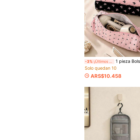
1 pieza Bolsa de almacenamiento para secador de pelo con estampado de lazo. Bolsa para rizador, gran espacio para herramientas de cabello & cosmé
-3%
¡Últimos 2 días
Solo quedan 10
ARS$10.458