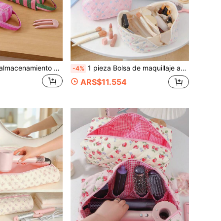
1 pieza Bolsa de almacenamiento de herramientas para el cabello a rayas. Gran capacidad para secadores de pelo y herramientas de peinado. Portátil para el hogar, viajes & dormitorios. Bonitos regalos de vacaciones para mamá
1 pieza Bolsa de maquillaje acolchada con lazo & floral. Con cremallera y múltiples compartimentos, gran apertura para fácil acceso. Contiene cosméticos & cuidado de la piel. Portátil para uso diario & viajes
-4%
ARS$11.554