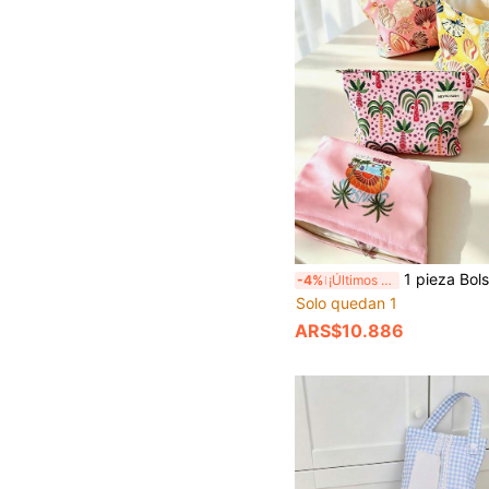
1 pieza Bolsa de cosméticos de mano con estampado de concha y árbol de coco. Bolsa multifuncional con cremallera para cui
-4%
¡Últimos 2 días
Solo quedan 1
ARS$10.886