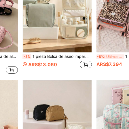
ticos. Portátil para viajes & dormitorio. Regalo de vuelta a la escuela & vacaciones
1 pieza Bolsa de aseo impermeable de gran capacidad con gancho de unicolor, bolsa de maquillaje portátil para viajes, bolsa de cuidado de la piel y cosméticos, regalo de viaje perfecto para mamá y amigos
1 pieza/Set Bolsa de 
-3%
-8%
¡Últimos 3 días
ARS$7.394
ARS$13.060