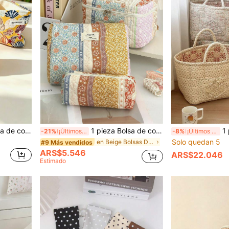
dado de la piel, joyas y artículos pequeños. Excelente regalo diario para mamá
1 pieza Bolsa de cosméticos acolchada de gran capacidad con patrón de flores aleatorias de contraste vintage, bolsa de maquillaje, bolsa de maquillaje, bolsa de cosméticos portátil de moda, viaje
1 pieza Cesta de almacenamiento acolchada con estamp
-21%
¡Últimos 3 días
-8%
¡Últimos 3 días
Solo quedan 5
en Beige Bolsas De Maquillaje
#9 Más vendidos
ARS$5.546
ARS$22.046
Estimado