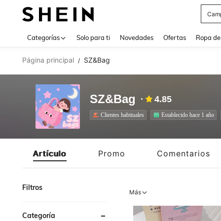
Cam
Use up 
Categorías
Solo para ti
Novedades
Ofertas
Ropa de
Página principal
SZ&Bag
/
SZ&Bag
4.85
Clientes habituales
Establecido hace 1 año
Artículo
Promo
Comentarios
Filtros
Más
Categoría