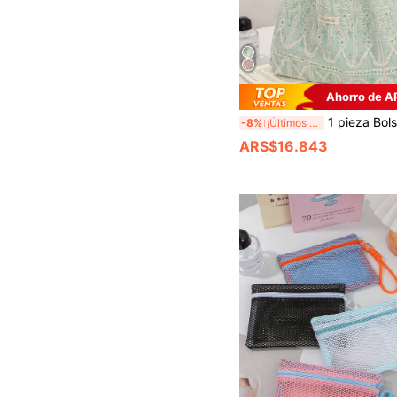
Ahorro de A
1 pieza Bolso de hombro con encaje floral rosa, gran capacidad para portátil, cosméticos, auriculares,
-8%
¡Últimos 3 días
ARS$16.843