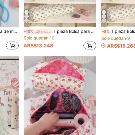
arias, bolsa de auriculares, billetera, bolsa de gafas, adecuada para el hogar, niñas, estudiantes, regalos de vacaciones, cumpleaños, Navidad, amigos, regalos del Día de la Madre
1 pieza Bolsa para herramientas de cabello con cremallera y lazo dulce, a prueba de polvo, adecuada para secador de pelo y herramientas de peinado, portátil para viajes, lindo regalo para damas de honor y regalo festivo
1 pieza Bolsa de accesorios para el cabello con lazo floral, a prueba de polvo, adecuada 
-10%
¡Últimos 3 días
-8%
Solo quedan 10
Solo quedan 9
ARS$13.248
ARS$15.26