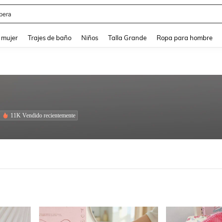
pera
and down arrow keys to navigate search Búsqueda reciente and Busca y Encuentr
 mujer
Trajes de baño
Niños
Talla Grande
Ropa para hombre
11K Vendido recientemente