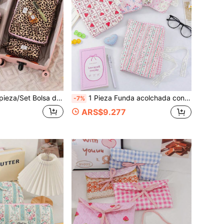
viaje con estampado de leopardo, almacenamiento multifuncional para ropa, cosméticos y artículos esenciales diarios, adecuado para viajes, dormitorios, regalo de vuelta a la escuela
1 Pieza Funda acolchada con diseño floral para Biblia, protector de libro grande y portátil, bolsa de almacenamiento con múltiples compartimentos y cremallera, funda antipolvo a cuadros, para estudio bíblico, regalo para maestros y cumpleaños.
-7%
ARS$9.277