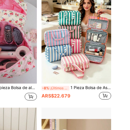
namiento acolchada con estampado de lazo de fresa lindo, bolsa de maquillaje, diseño de múltiples bolsillos para almacenar secador de pelo, pinzas para el cabello, artículos esenciales de viaje
1 Pieza Bolsa de Aseo con Separación Seco-Húmedo de 4 Pliegues a Rayas.Gran Capacidad para Cuidado de la Piel y Cosméticos.Accesorio de Viaje Portátil,Excelente Regalo para Mamá y Damas de Honor
-8%
¡Últimos 3 días
ARS$22.679