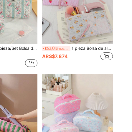
con rayas florales rosas clásicas de gran capacidad con cremallera, bolsa de almacenamiento de artículos de tocador vintage para viajes, adecuada para el hogar, viajes, actividades al aire libre, esencial de viaje para mujeres, vacaciones de verano, regreso a la escuela, puede almacenar brochas de maquillaje, productos para el cuidado de la piel y talla grande.
1 pieza Bolsa de almacenamiento multifuncional acolchada con estampado de cuadros, flores y fresas, bolsa de maquillaje de gran capacidad, bolsa de almacenamiento de brochas de maquillaje, bolsa de almacenamiento de lápices labiales, bolsa de almacenamiento de productos para el cuidado de la piel, adecuada para brochas de maquillaje, lápices de cejas, lápices labiales, brillo de labios, esmalte de uñas, cosméticos, joyas y artículos pequeños, regalo para damas de honor, regalo de cumpleaños para amigos, regalo del Día de San Valentín, artículos esenciales de viaje, artículos esenciales de crucero, artículos esenciales de transporte
-8%
¡Últimos 3 días
ARS$7.874