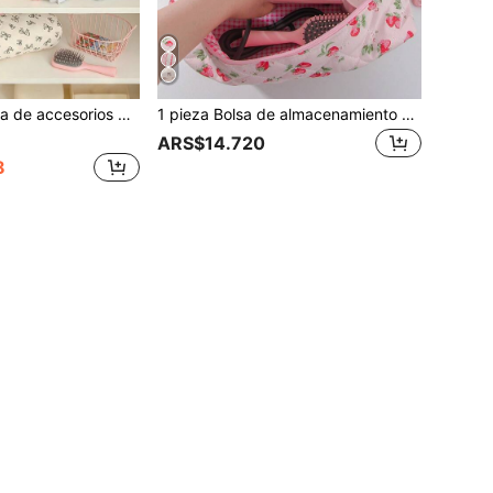
para secador de pelo y herramientas de peinado, tamaño portátil para viaje, lindo regalo para damas de honor y festividades
1 pieza Bolsa de almacenamiento acolchada con estampado de lazo de fresa linda, diseño de múltiples bolsillos, puede almacenar secador de pelo, herramientas de peinado, rizador, peine, pinzas para el cabello, plancha, adecuada para el hogar y viajes, también se puede usar como bolsa de almacenamiento de cosméticos, bolsa de aseo, esencial de viaje
ARS$14.720
8