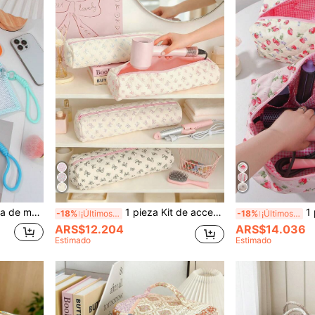
rias, bolsa para auriculares, billetera, bolsa para gafas, adecuada para el hogar, niñas, estudiantes, regalos de vacaciones, cumpleaños, Navidad, amigos, regalos del Día de la Madre
1 pieza Kit de accesorios para el cabello con lazo floral, diseño a prueba de polvo, adecuado para secador de pelo y herramientas de peinado, tamaño portátil para viajes, lindo regalo para damas de honor y festividades
1 pieza Bolsa de almace
-18%
¡Últimos 3 días
-18%
¡Últimos 3 días
ARS$12.204
ARS$14.036
Estimado
Estimado