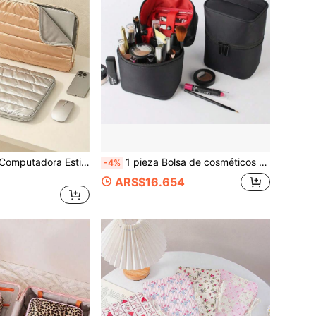
1 Pieza Bolsa de Computadora Estilo Ins Acolchada, Bolsa Interior para Portátil de Mujer, Protección Ligera a Prueba de Golpes y Caídas para Tablet, Excelente Regalo para Amiga.
1 pieza Bolsa de cosméticos de gran capacidad para viajes con bolsillos interiores&Bolsa de malla mini. Organizador multifuncional de cuidado de la piel, regalo de viaje ideal para mamá y amigos
-4%
ARS$16.654