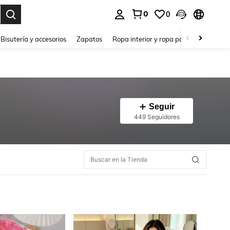
0
0
a. Press Enter to select.
Bisutería y accesorios
Zapatos
Ropa interior y ropa para dormir
Ho
Seguir
449 Seguidores