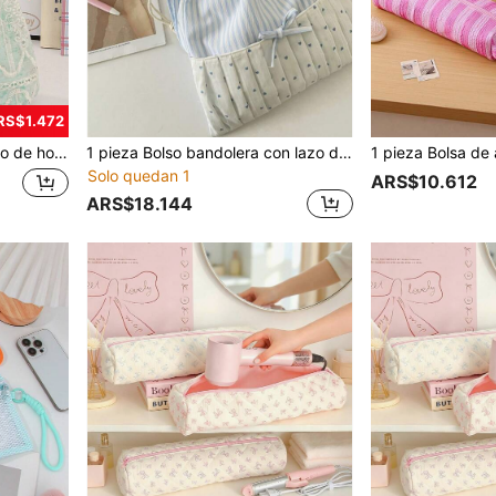
RS$1.472
 compresas sanitarias y artículos pequeños, estilo casual de moda
1 pieza Bolso bandolera con lazo dulce a rayas, bolso de hombro de gran capacidad, bolso de almacenamiento para viajes, bolso de maquillaje, bolso de almacenamiento con diseño de cordón, adecuado para mujeres, bolso de hombro, bolso de niña, bolso de hombro de niña, bolso bandolera de moda
Solo quedan 1
ARS$10.612
ARS$18.144