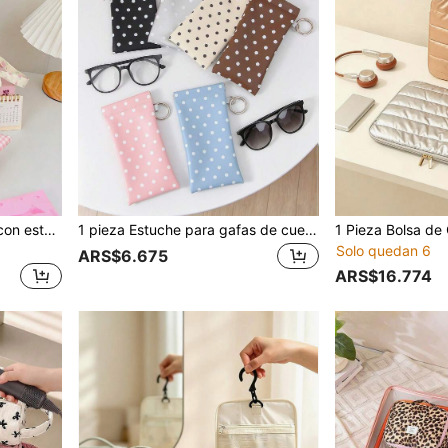
1 pieza Bolsa de pañuelos con estampado de cuadrícula y flores con asa. Funda portátil para decoración del coche, el hogar y el dormitorio. Regalo práctico y encantador para mamá y amigos.
1 pieza Estuche para gafas de cuero sintético con lunares. Cierre automático con clip, resistente a arañazos. Se adapta a todas las gafas para viajes, deportes y uso escolar.
Solo quedan 6
ARS$6.675
ARS$16.774