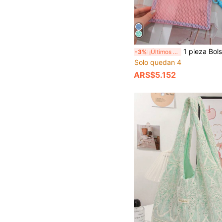
1 pieza Bolsa de maquillaje de malla de color caramelo, bolsa de maquillaje portátil de gran capacidad con cremallera de moda casual, bolsa de almacenamiento multifunción, bolsa de maquillaje linda, caja de maquillaje, bolsa de almacenamiento de joyas, bolsa de brochas de maquillaje, bolsa de toallas sanit
-3%
¡Últimos 3 días
Solo quedan 4
ARS$5.152