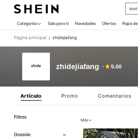
Motf
Use up 
Categorías
Solo para ti
Novedades
Ofertas
Ropa de
Página principal
zhidejiafang
/
zhidejiafang
5.00
Artículo
Promo
Comentarios
Filtros
Más
Ocasión