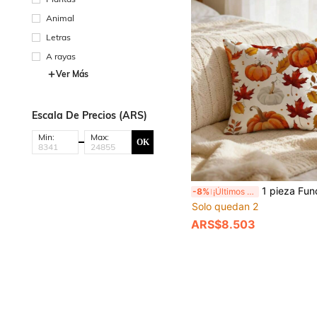
Animal
Letras
A rayas
Ver Más
Escala De Precios (ARS)
Min:
Max:
OK
1 pieza Funda de almohada con estampado de hoja de calabaza de otoño & piña, con patrón, tamaño (17.71" X 17.71" / 45cm X 45cm), funda de almohada decorativa cómo
-8%
¡Últimos 3 días
Solo quedan 2
ARS$8.503