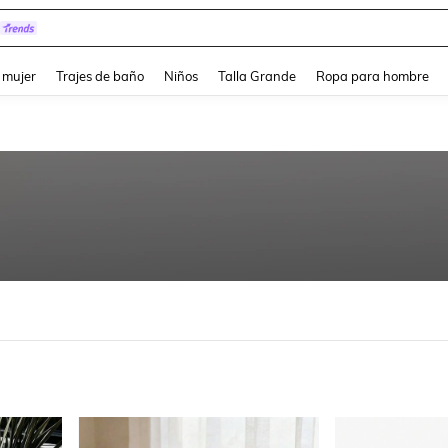
and down arrow keys to navigate search Búsqueda reciente and Busca y Encuentr
 mujer
Trajes de baño
Niños
Talla Grande
Ropa para hombre