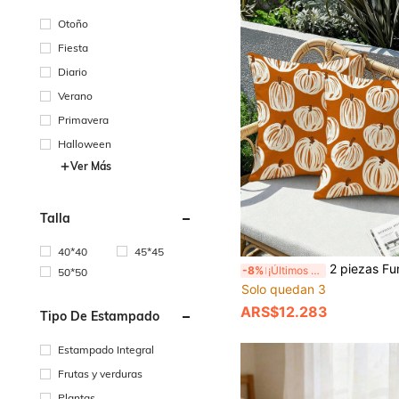
Otoño
Fiesta
Diario
Verano
Primavera
Halloween
Ver Más
Talla
40*40
45*45
2 piezas Fundas de almohada con tema de cosecha de otoño, con calabazas de arte lineal naranja y blanco, paisajes pastorales de otoño y e
-8%
¡Últimos 3 días
50*50
Solo quedan 3
ARS$12.283
Tipo De Estampado
Estampado Integral
Frutas y verduras
Plantas