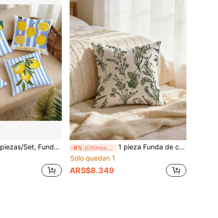
lmohada impresas por un solo lado, Fundas de almohada a rayas azules y limones de verano, Fundas de almohada para decoración del hogar, Adecuadas para sala de estar, sofá y dormitorio, Relleno de almohada no incluido
1 pieza Funda de cojín decorativo con patrón de línea de planta verde fresca, adecuada para decoración del hogar, funda de cojín, dormitorio, sala de estar, decoración de sofá, material de poliéster, con cremallera (relleno de cojín no incluido)
-8%
¡Últimos 3 días
Solo quedan 1
ARS$8.349