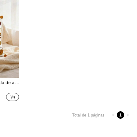
da para el hogar, adecuada para sala de estar, dormitorio, cojín de sofá, inserto de almohada no incluido
1
Total de 1 páginas