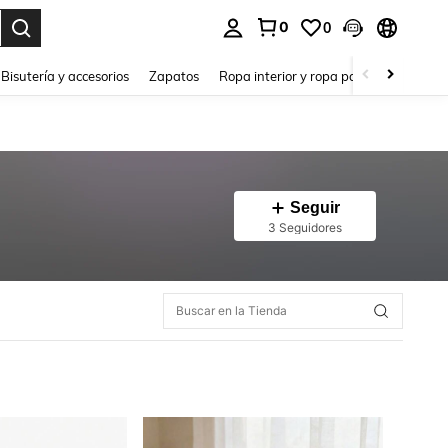
0
0
a. Press Enter to select.
Bisutería y accesorios
Zapatos
Ropa interior y ropa para dormir
Ho
Seguir
3 Seguidores