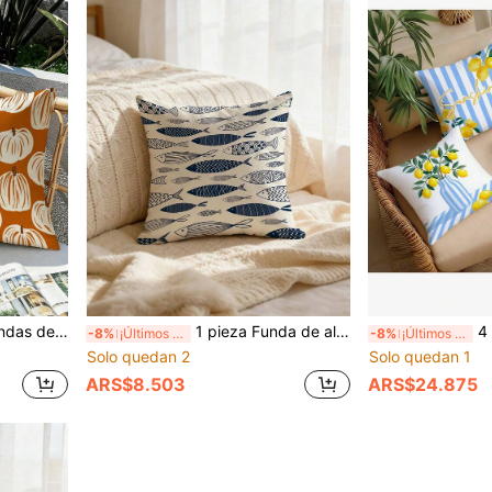
lementos decorativos de Acción de Gracias, adecuadas para dormitorio, sofá o sala de estar
1 pieza Funda de almohada con patrón de pez azul - Funda de cojín cuadrada decorativa, adecuada para uso en sofá o cama, diseño de un solo lado, sin núcleo incorporado, lavable a máquina, cierre con cremallera, estilo oceánico lindo (inserto de almohada no incluido)
4 piezas/Set, Fundas de a
-8%
¡Últimos 3 días
-8%
¡Últimos 3 días
Solo quedan 2
Solo quedan 1
ARS$8.503
ARS$24.875