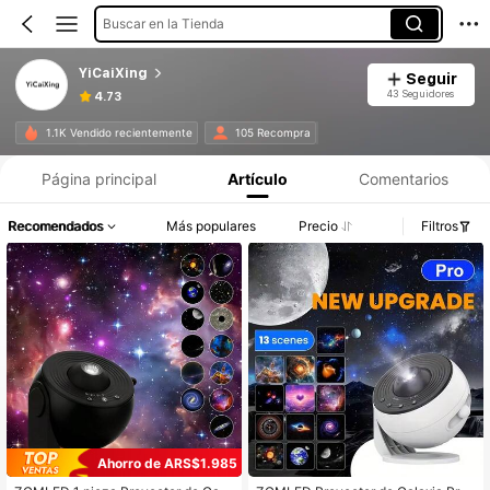
Buscar en la Tienda
YiCaiXing
Seguir
43 Seguidores
4.73
1.1K Vendido recientemente
105 Recompra
Página principal
Artículo
Comentarios
Recomendados
Más populares
Precio
Filtros
Ahorro de ARS$1.985