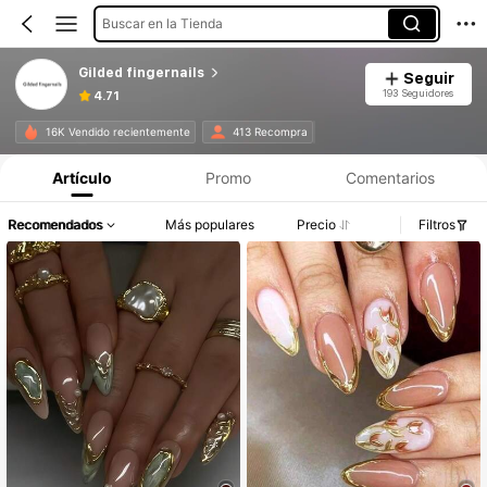
Buscar en la Tienda
Gilded fingernails
Seguir
193 Seguidores
4.71
16K Vendido recientemente
413 Recompra
Artículo
Promo
Comentarios
Recomendados
Más populares
Precio
Filtros