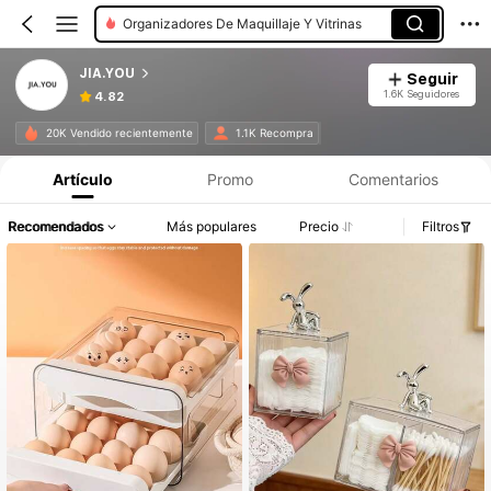
Organizadores De Maquillaje Y Vitrinas
JIA.YOU
Seguir
1.6K Seguidores
4.82
20K Vendido recientemente
1.1K Recompra
Artículo
Promo
Comentarios
Recomendados
Más populares
Precio
Filtros