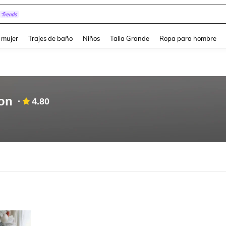
pera
and down arrow keys to navigate search Búsqueda reciente and Busca y Encuentr
 mujer
Trajes de baño
Niños
Talla Grande
Ropa para hombre
on
4.80