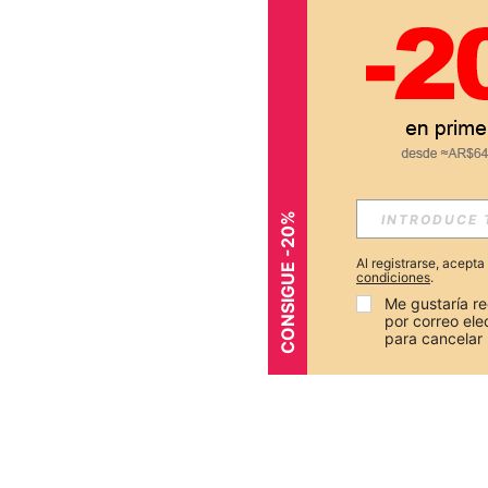
CONSIGUE -20%
Al registrarse, acept
condiciones
.
Me gustaría re
por correo el
para cancelar 