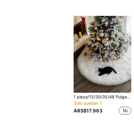
1 pieza/15/30/35/48 Pulgadas Falda para árbol de Navidad - Falda de árbol de Navidad de peluche sintético premium extra gruesa y suave, Falda esponjosa blanca, Alfombra para árbol de Navidad, Adecuada para fiesta de Navidad interior, Decoración de árbol de Navidad, Decoración navideña [Blanco]
Solo quedan 1
ARS$17.963