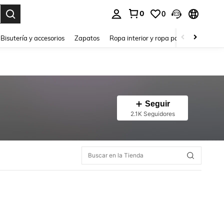
0
0
a. Press Enter to select.
Bisutería y accesorios
Zapatos
Ropa interior y ropa para dormir
Ho
Seguir
2.1K Seguidores