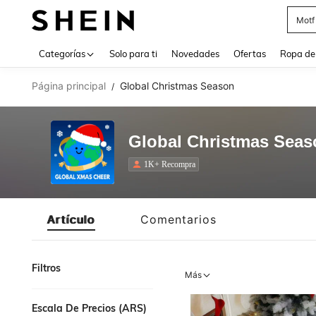
Cam
Use up 
Categorías
Solo para ti
Novedades
Ofertas
Ropa de
Página principal
Global Christmas Season
/
Global Christmas Seas
1K+ Recompra
Artículo
Comentarios
Filtros
Más
Escala De Precios (ARS)