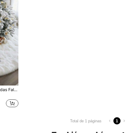
1 pieza/15/30/35/48 Pulgadas Falda para árbol de Navidad - Falda de árbol de Navidad de peluche sintético premium extra gruesa y suave, Falda esponjosa blanca, Alfombra para árbol de Navidad, Adecuada para fiesta de Navidad interior, Decoración de árbol de Navidad, Decoración navideña [Blanco]
1
Total de 1 páginas