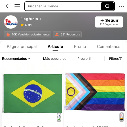
Buscar en la Tienda
Flagfunin
Seguir
147 Seguidores
4.91
10K Vendido recientemente
621 Recompra
Página principal
Artículo
Promo
Comentarios
Recomendados
Más populares
Precio
Filtros