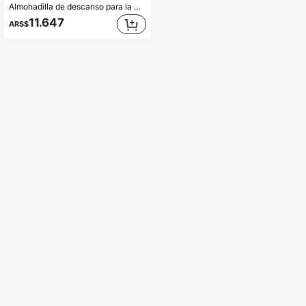
Almohadilla de descanso para la muñeca con forma de nube, hecha de material de PU, base de goma antideslizante, espuma de memoria, adecuada para teclado y alfombrilla de ratón, almohadilla de descanso para la muñeca con forma de nube suave de PU, base de goma, espuma de memoria, alivia el dolor de mano y muñeca, proporciona soporte
11.647
ARS$