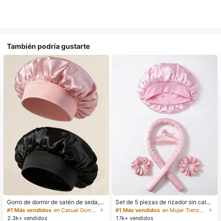
También podría gustarte
Gorro de dormir de satén de seda, a
Set de 5 piezas de rizador sin calor,
decuado para cabello largo, trenza
incluye: varita rizadora sin calor, go
#1 Más vendidos
en Casual Gorros para el pelo para mujer
#1 Más vendidos
en Mujer Trenzadoras y rodillos
s, rastas y cabello rizado. Suave, u
rro de satén para dormir, diadema si
2.3k+ vendidos
1.1k+ vendidos