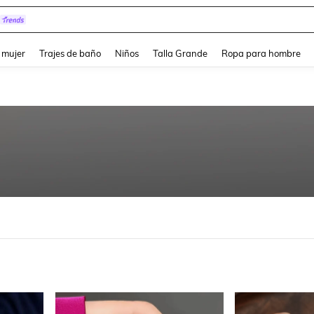
pera
and down arrow keys to navigate search Búsqueda reciente and Busca y Encuentr
 mujer
Trajes de baño
Niños
Talla Grande
Ropa para hombre