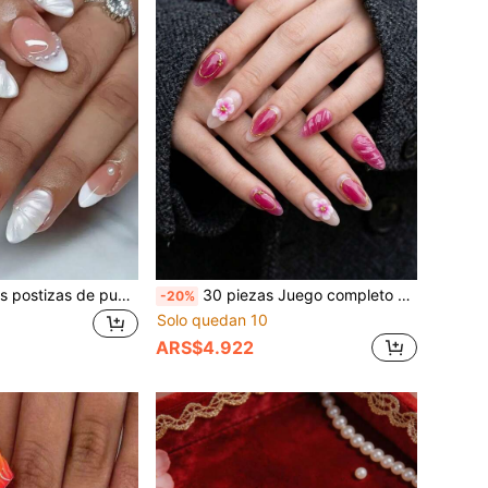
24 piezas de uñas postizas de punta francesa color nude, uñas falsas largas de almendra con decoración de perlas, volantes y cristales 3D en relieve, arte de uñas acrílicas de cobertura completa reutilizables y brillantes para manicura de boda y uso diario
30 piezas Juego completo de uñas postizas con pestañas de pegamento de gelatina, lima de uñas y palito de madera, uñas falsas 3D de Sakura y línea dorada, uñas falsas de color rosa degradado brillante en forma de almendra, accesorios de manicura elegantes para mujeres para uso diario, citas, fiestas, viajes y uso casual
-20%
Solo quedan 10
ARS$4.922