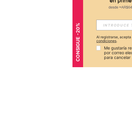
CONSIGUE -20%
Al registrarse, acept
condiciones
.
Me gustaría re
por correo el
para cancelar 