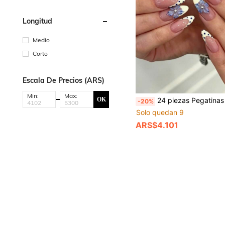
Longitud
Medio
Corto
Escala De Precios (ARS)
Min:
Max:
OK
24 piezas Pegatinas de uñas de manicura francesa rosa nude, uñas postizas con forma de almendra con patrón de flor azul 3D y lunares, adecuadas pa
-20%
Solo quedan 9
ARS$4.101