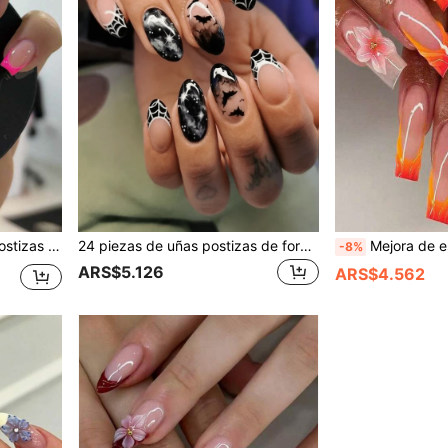
brillante - regalo ideal perfecto para mujeres
24 piezas de uñas postizas de forma de almendra para Halloween, uñas falsas con degradado de nude brillante a negro, estampado de murciélago, telaraña y cielo estrellado, uñas acrílicas reutilizables de cobertura completa, adecuadas para mujeres en fiestas de Halloween, cosplay, manicura de estilo gótico
Mejora de estilo instantánea, 24 piezas/set de uñas postizas de presión de longitud media francesa, azul tubular, perla
-8%
ARS$5.126
ARS$4.562