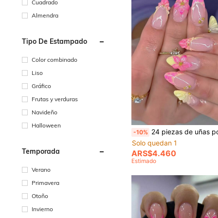
Cuadrado
Almendra
Tipo De Estampado
Color combinado
Liso
Gráfico
Frutas y verduras
Navideño
Halloween
24 piezas de uñas postizas con forma de almendra, degradado rosa-amarillo con punta francesa, hibisco 3D y relieve de concha, uñas falsas elegantes y brillante
-10%
Solo quedan 1
Temporada
ARS$4.460
Estimado
Verano
Primavera
Otoño
Invierno