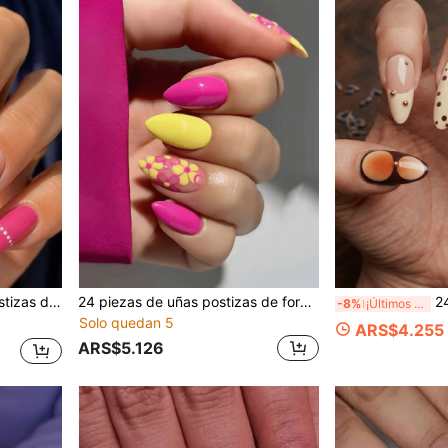
 de verano, adecuado para mujeres y niñas, cuidado de uñas diario para vacaciones en la playa
24 piezas de uñas postizas de forma almendrada color rosa sólido brillante, patrón de contorno floral amarillo largo, set de uñas acrílicas falsas transparentes color nude, incluye 1 pieza de pegamento de gelatina y 1 pieza de lima de uñas, manicura floral brillante de verano, adecuado para mujeres y niñas, uso diario, vacaciones y playa
24 piezas de uñas postizas de alm
-8%
¡Últimos 3 días
Solo quedan 5
ARS$4.255
ARS$5.126