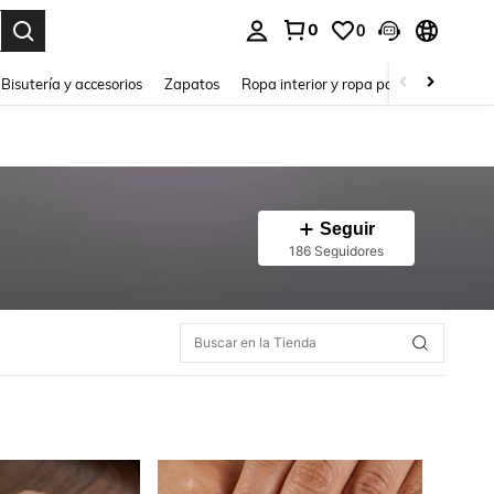
0
0
a. Press Enter to select.
Bisutería y accesorios
Zapatos
Ropa interior y ropa para dormir
Ho
Seguir
186 Seguidores