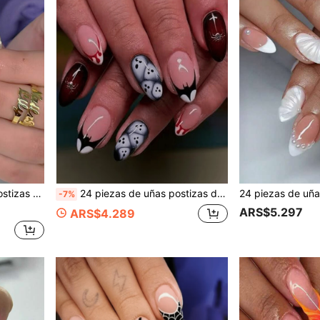
s en tono nude con tachuelas doradas, estilo para mujer
24 piezas de uñas postizas de presión para Halloween, uñas falsas largas de almendra, diseño de fantasma, murciélago, araña y goteo de sangre, uñas acrílicas de cobertura completa en color nude y negro brillante para mujeres, fiesta de Halloween, cosplay y manicura
-7%
ARS$5.297
ARS$4.289