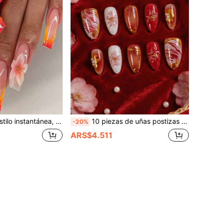
 3D fresca, ola floral, línea con borde dorado, degradado de purpurina, glamour, añade un ambiente romántico, te hace lucir talla grande dulce, suministros de arte de uñas
10 piezas de uñas postizas de almendra para pegar, uñas falsas estilo chino rojo y dorado con flor de cerezo 3D y remolino de mármol, perla y borde dorado, con pegamento de gelatina y lima de uñas, uñas acrílicas reutilizables para novia para mujeres
-20%
ARS$4.511