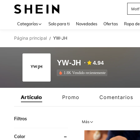
Cam
Use up 
Categorías
Solo para ti
Novedades
Ofertas
Ropa de
Página principal
YW-JH
/
YW-JH
4.94
1.8K Vendido recientemente
Artículo
Promo
Comentarios
Filtros
Más
Color