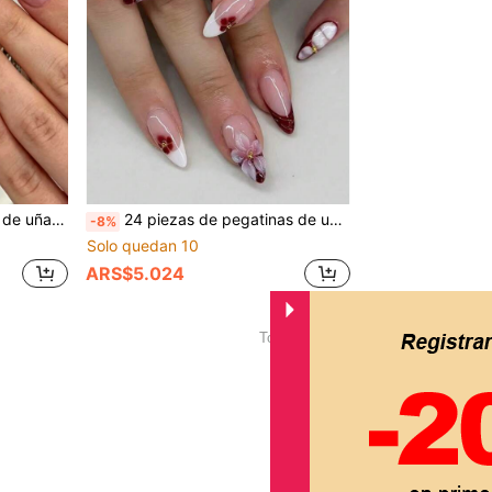
ra fiestas y uso diario, pegatinas de uñas acrílicas
24 piezas de pegatinas de uñas de gel 3D con forma de almendra, crea manicura francesa con flores blancas y perlas, tamaño mediano, kit de uñas acrílicas con ajuste perfecto, incluye: 1 pieza de gel de gelatina y 1 pieza de lima de uñas
-8%
Solo quedan 10
ARS$5.024
1
Total de 1 páginas