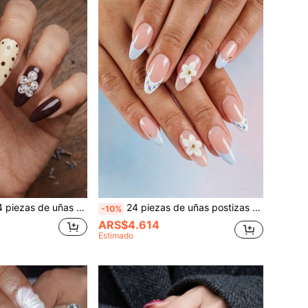
endra con degradado burdeos, patrón de lunares 3D con flores y cuentas doradas, set de uñas acrílicas falsas color nude beige, incluye 1 pieza de gel de gelatina y 1 lima de uñas, manicura retro de otoño con café, adecuado para mujeres y niñas, uso diario, oficina y vacaciones
24 piezas de uñas postizas elegantes de almendra - Rosa nude con punta francesa azul claro, flor blanca 3D & tachuelas doradas, uñas postizas brillantes con estampado floral azul diminuto para mujeres
-10%
ARS$4.614
Estimado