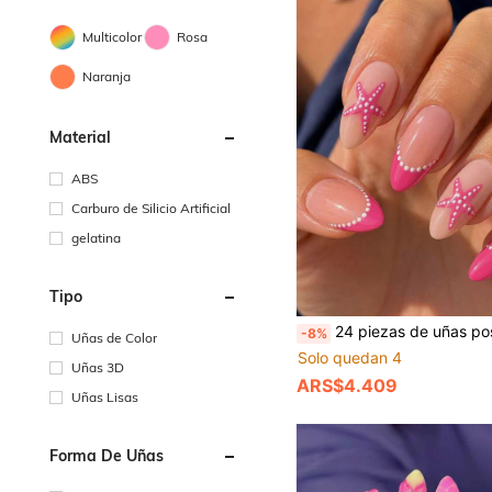
Multicolor
Rosa
Naranja
Material
ABS
Carburo de Silicio Artificial
gelatina
Tipo
24 piezas de uñas postizas de forma almendrada rosa intenso estilo francés, patrón de estrella de mar rosa medio con puntos blancos, set de uñas acrílicas falsas con degradado nude, incluye 1 pieza de pegamento de gelatina y 1 pieza de lima de uñas, manicura de playa
-8%
Uñas de Color
Solo quedan 4
Uñas 3D
ARS$4.409
Uñas Lisas
Forma De Uñas