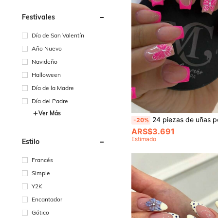
Festivales
Día de San Valentín
Año Nuevo
Navideño
Halloween
Día de la Madre
Día del Padre
Ver Más
24 piezas de uñas postizas cuadradas largas elegantes estilo francés, uñas postizas de cobertura completa rosa nude brillante y 
-20%
ARS$3.691
Estimado
Estilo
Francés
Simple
Y2K
Encantador
Gótico