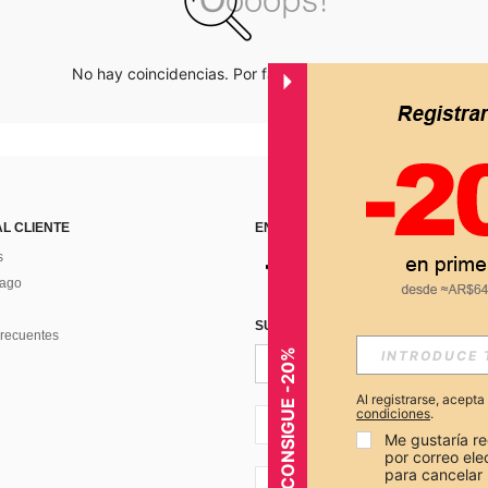
No hay coincidencias. Por favor inténtalo de nuevo.
AL CLIENTE
ENCUÉNTRANOS EN
s
Pago
SUSCRÍBETE PARA RECIBIR OFERTA
recuentes
CONSIGUE -20%
Al registrarse, acept
condiciones
.
AR + 54
Me gustaría re
por correo el
para cancelar 
AR + 54