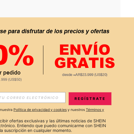
APP
S EXCLUSIVAS, PROMOCIONES Y NOTICIAS DE SHEIN
REGÍSTRATE
Suscribir
a nuestra
Política de privacidad y cookies
y nuestros
Términos y
Suscribirte
cibir ofertas exclusivas y las últimas noticias de SHEIN 
ectrónico. Entiendo que puedo comunicarme con SHEIN 
la suscripción en cualquier momento.
Suscribir