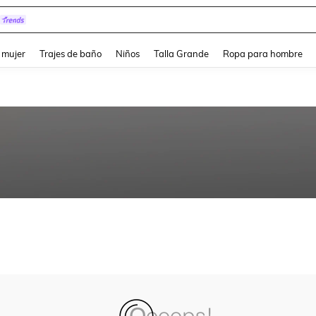
and down arrow keys to navigate search Búsqueda reciente and Busca y Encuentr
 mujer
Trajes de baño
Niños
Talla Grande
Ropa para hombre