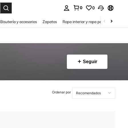
0
0
a. Press Enter to select.
Bisutería y accesorios
Zapatos
Ropa interior y ropa para dormir
Ho
Seguir
Ordenar por