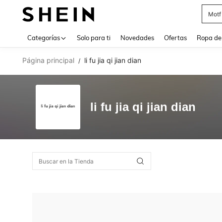
Motf
Use up 
Categorías
Solo para ti
Novedades
Ofertas
Ropa de
Página principal
li fu jia qi jian dian
/
li fu jia qi jian dian