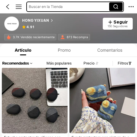
Buscar en la Tienda
HONG YIXUAN
Seguir
150 Seguidores
4.91
3.7K Vendido recientemente
873 Recompra
Artículo
Promo
Comentarios
Recomendados
Más populares
Precio
Filtros